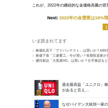
これが、2022年の継続的な金価格高騰の
Next:
2022年の金需要は18
1
いま読まれてます
株価乱高下「アドバンテスト」は買いか？AI特
株価下落「三菱重工」今が買い？長期投資家が見
優待新設「大黒屋HD」は買いか？仕手株説をど
過去最高益「ユニクロ」
があると言え…
なぜバイデン大統領一家