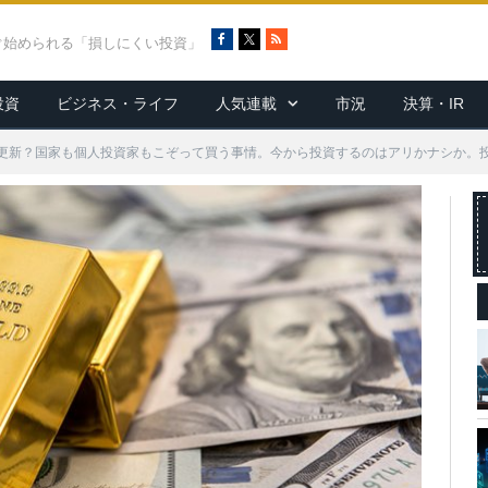
F
X
R
ぐ始められる「損しにくい投資」
a
S
c
S
投資
ビジネス・ライフ
人気連載
市況
決算・IR
e
b
o
更新？国家も個人投資家もこぞって買う事情。今から投資するのはアリかナシか。
o
k