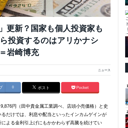
」更新？国家も個人投資家も
から投資するのはアリかナシ
＝岩崎博充
ニュース
ブ
0
Pocket
ポスト
＝9,876円（田中貴金属工業調べ、店頭小売価格）と史
いるだけでは、利息や配当といったインカムゲインが
行による金利引上げにもかかわらず高騰を続けてい