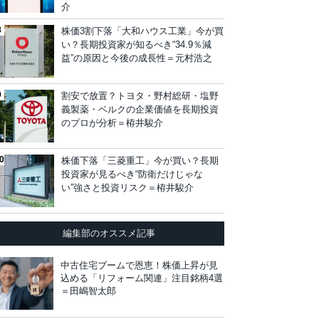
介
株価3割下落「大和ハウス工業」今が買
い？長期投資家が知るべき“34.9％減
益”の原因と今後の成長性＝元村浩之
割安で放置？トヨタ・野村総研・塩野
義製薬・ベルクの企業価値を長期投資
のプロが分析＝栫井駿介
株価下落「三菱重工」今が買い？長期
投資家が見るべき“防衛だけじゃな
い”強さと投資リスク＝栫井駿介
編集部のオススメ記事
中古住宅ブームで恩恵！株価上昇が見
込める「リフォーム関連」注目銘柄4選
＝田嶋智太郎