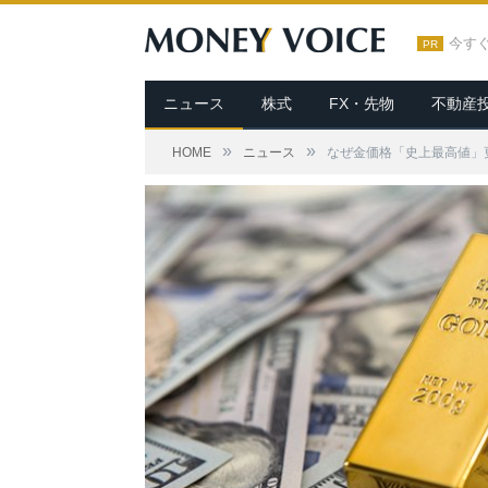
今す
PR
ニュース
株式
FX・先物
不動産
»
»
HOME
ニュース
なぜ金価格「史上最高値」