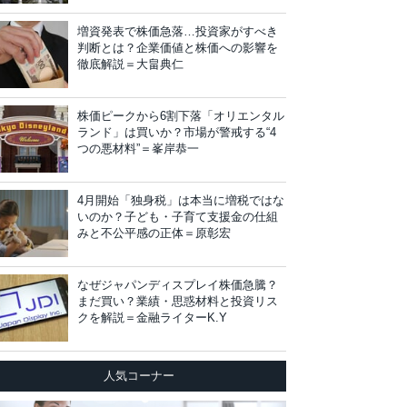
増資発表で株価急落…投資家がすべき
判断とは？企業価値と株価への影響を
徹底解説＝大畠典仁
株価ピークから6割下落「オリエンタル
ランド」は買いか？市場が警戒する“4
つの悪材料”＝峯岸恭一
4月開始「独身税」は本当に増税ではな
いのか？子ども・子育て支援金の仕組
みと不公平感の正体＝原彰宏
なぜジャパンディスプレイ株価急騰？
まだ買い？業績・思惑材料と投資リス
クを解説＝金融ライターK.Y
人気コーナー