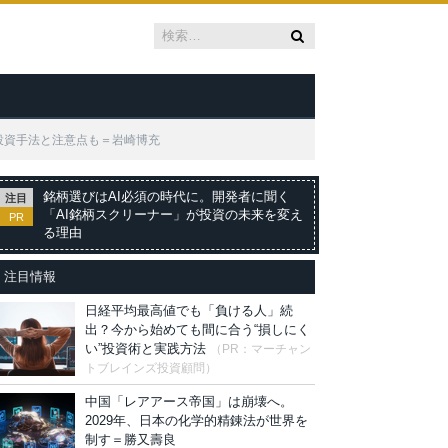
投資手法と注意点も＝岩崎博充
銘柄選びはAI必須の時代に。開発者に聞く
注目
「AI銘柄スクリーナー」が投資の未来を変え
PR
る理由
注目情報
日経平均最高値でも「負ける人」続
出？今から始めても間に合う“損しにく
い”投資術と実践方法
（PR：マーチャン
トブレインズ投資顧問）
中国「レアアース帝国」は崩壊へ。
2029年、日本の化学的精錬法が世界を
制す＝勝又壽良