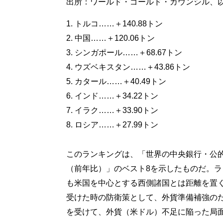
出所：ワールド・ゴールド・カウンシル、以
1. トルコ……＋140.88トン
2. 中国……＋120.06トン
3. シンガポール……＋68.67トン
4. ウズベキスタン……＋43.86トン
5. カタール……＋40.49トン
6. インド……＋34.22トン
7. イラク……＋33.90トン
8. ロシア……＋27.99トン
このランキングは、「世界の中央銀行・公的
（前年比）」のベスト8を示したものだ。
も米国を中心とする西側諸国とは距離を置
受けた時の防衛策として、外貨準備補強の
を受けて、外貨（米ドル）不足に陥った局