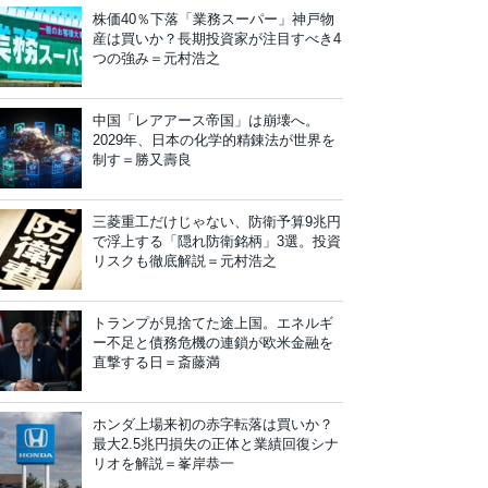
株価40％下落「業務スーパー」神戸物
産は買いか？長期投資家が注目すべき4
つの強み＝元村浩之
中国「レアアース帝国」は崩壊へ。
2029年、日本の化学的精錬法が世界を
制す＝勝又壽良
三菱重工だけじゃない、防衛予算9兆円
で浮上する「隠れ防衛銘柄」3選。投資
リスクも徹底解説＝元村浩之
トランプが見捨てた途上国。エネルギ
ー不足と債務危機の連鎖が欧米金融を
直撃する日＝斎藤満
ホンダ上場来初の赤字転落は買いか？
最大2.5兆円損失の正体と業績回復シナ
リオを解説＝峯岸恭一