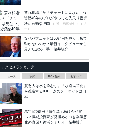
荒れ相場こそ「チャートは見ない」投
資歴40年のプロがやってる先乗り投資
法が有効な理由
（PR：株式会社カイザ
ー）
なぜバフェットは50兆円を握りしめて
動かないのか？最新インタビューから
見えた次の一手＝栫井駿介
アクセスランキング
ニュース
株式
FX・先物
ビジネス
貧乏人は水を飲むな。「水道民営化」
を推進するIMF、次のターゲットは日
本
赤字520億円「資生堂」株は今が買
い？長期投資家が見極めるべき業績悪
化の真因と復活シナリオ＝栫井駿介