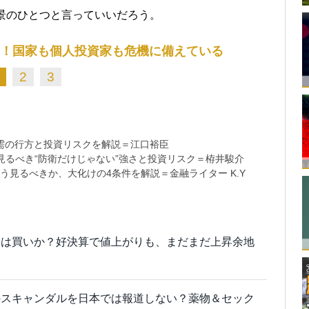
背景のひとつと言っていいだろう。
%増！国家も個人投資家も危機に備えている
2
3
需の行方と投資リスクを解説＝江口裕臣
るべき“防衛だけじゃない”強さと投資リスク＝栫井駿介
う見るべきか、大化けの4条件を解説＝金融ライター K.Y
株は買いか？好決算で値上がりも、まだまだ上昇余地
のスキャンダルを日本では報道しない？薬物＆セック