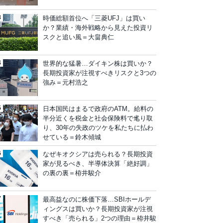
時価総額首位へ「三菱UFJ」は買い
か？業績・海外戦略から見えた投資リ
スクと追い風＝大畠典仁
世界的な猛暑…ダイキン株は買いか？
長期投資家が注視すべきリスクと3つの
強み＝元村浩之
日本国民はまるで政府のATM。給料の
半分近くを税金と社会保険料で毟り取
り、30年の失政のツケを私たちに払わ
せている＝鈴木傾城
なぜキオクシアは売られる？長期投資
家が見るべき、半導体決算「絶好調」
の裏の裏＝栫井駿介
最高益なのに株価下落…SBIホールデ
ィングスは買いか？長期投資家が注視
すべき「売られる」2つの理由＝栫井駿