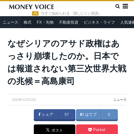
»
»
HOME
ニュース
なぜシリアのアサド政権はあっさり崩壊し
たのか。日本では報道されない第三次世界大戦の兆候＝高島康司
今すぐ始められる「損しにくい投資」
PR
ニュース
株式
FX・先物
不動産投資
ビジネス・ライフ
人気連
なぜシリアのアサド政権はあ
っさり崩壊したのか。日本で
は報道されない第三次世界大戦
の兆候＝高島康司
2024年12月22日
ニュース
シェア
57
はてブ
0
Pocket
ポスト