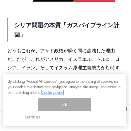
シリア問題の本質「ガスパイプライン計
画」
どうもこれが、アサド政権が瞬く間に崩壊した理由
だ。だが、これがアメリカ、イスラエル、トルコ、ロ
シア、イラン、そしてイスラム原理主義勢力が対峙す
るシリア問題の本質かと言えばまったくそうではな
By clicking “Accept All Cookies”, you agree to the storing of cookies on
い。いまイスラエルの地上軍は、ダマスカスにまで迫
your device to enhance site navigation, analyze site usage, and assist in
our marketing efforts.
Coolie policy
っている。そして、本質的な問題のひとつは、エネル
ギー供給の覇権争いである。
ok
×
現在、エネルギー源としての天然ガスに注目が集まっ
settings
ている。それは、ヨーロッパや中国などで地球温暖化