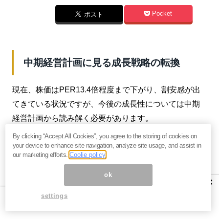
Pocket
ポスト
中期経営計画に見る成長戦略の転換
現在、株価はPER13.4倍程度まで下がり、割安感が出
てきている状況ですが、今後の成長性については中期
経営計画から読み解く必要があります。
By clicking “Accept All Cookies”, you agree to the storing of cookies on
＜リゾート事業を新たな成長軸に＞
your device to enhance site navigation, analyze site usage, and assist in
our marketing efforts.
Coolie policy
同社は2028年3月期に売上高2,800億円、営業利益280
ok
億円を目指しています。
×
settings