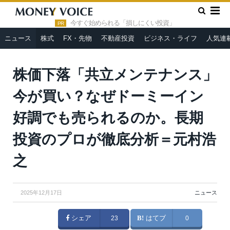
»
»
HOME
ニュース
株価下落「共立メンテナンス」今が買い？
なぜドーミーイン好調でも売られるのか。長期投資のプロが徹底分
今すぐ始められる「損しにくい投資」
PR
析＝元村浩之
ニュース
株式
FX・先物
不動産投資
ビジネス・ライフ
人気連
株価下落「共立メンテナンス」
今が買い？なぜドーミーイン
好調でも売られるのか。長期
投資のプロが徹底分析＝元村浩
之
2025年12月17日
ニュース
シェア
23
はてブ
0