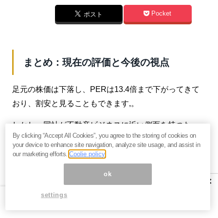
Pocket
ポスト
まとめ：現在の評価と今後の視点
足元の株価は下落し、PERは13.4倍まで下がってきて
おり、割安と見ることもできます,。
しかし、同社が不動産ビジネスに近い側面を持つた
By clicking “Accept All Cookies”, you agree to the storing of cookies on
め、不動産系の類似企業（例：PER11.4倍のヒューリ
your device to enhance site navigation, analyze site usage, and assist in
ック）と比較した場合、特に割安とは言い切れない面
our marketing efforts.
Coolie policy
もあります。
ok
×
現在の株価には、強気の業績予想に対する進捗遅れ
settings
や、中国関連のキャンセル報道による過剰な懸念が反
映されている可能性があります。