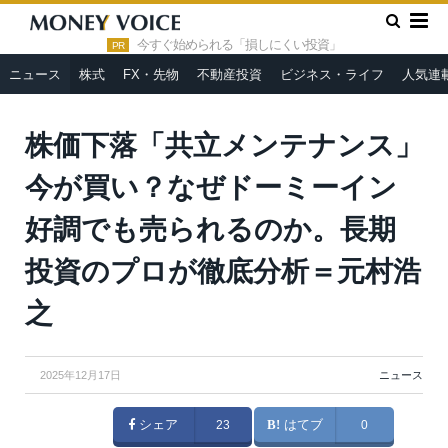
»
»
HOME
ニュース
株価下落「共立メンテナンス」今が買い？
なぜドーミーイン好調でも売られるのか。長期投資のプロが徹底分
今すぐ始められる「損しにくい投資」
PR
析＝元村浩之
ニュース
株式
FX・先物
不動産投資
ビジネス・ライフ
人気連
株価下落「共立メンテナンス」
今が買い？なぜドーミーイン
好調でも売られるのか。長期
投資のプロが徹底分析＝元村浩
之
2025年12月17日
ニュース
シェア
23
はてブ
0