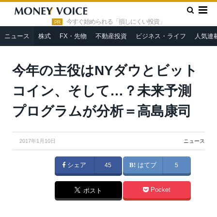
»
»
HOME
ニュース
今年の主役はNYダウとビットコイン、そ
して…？未来予測プログラムが分析＝高島康司
今すぐ始められる「損しにくい投資」
PR
ニュース
株式
FX・先物
不動産投資
ビジネス・ライフ
人気連
今年の主役はNYダウとビット
コイン、そして…？未来予測
プログラムが分析＝高島康司
2017年1月10日
ニュース
シェア
45
はてブ
5
Pocket
ポスト