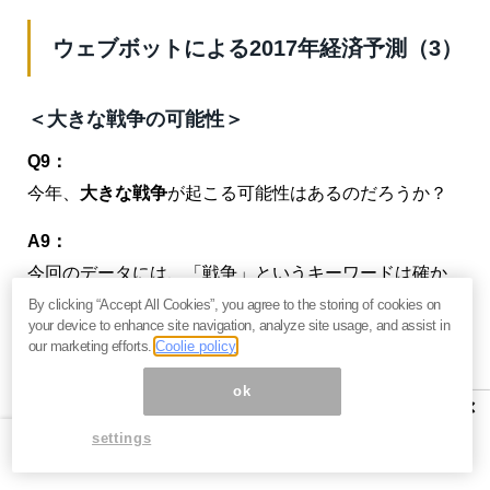
ウェブボットによる2017年経済予測（3）
＜大きな戦争の可能性＞
Q9：
今年、
大きな戦争
が起こる可能性はあるのだろうか？
A9：
今回のデータには、「戦争」というキーワードは確か
に存在している。しかしこれは、
異なった支配勢力の
By clicking “Accept All Cookies”, you agree to the storing of cookies on
your device to enhance site navigation, analyze site usage, and assist in
間の抗争
のことだ。これは実に激しい戦いとなる。
our marketing efforts.
Coolie policy
ロシアが核戦争の引き金を引いたり、アメリカが戦争
ok
×
を仕掛けたりするようなデータは一切存在していな
settings
い
。ウェブボットのデータから見ると、2017年や2018
年はアメリカの経済が悪化するため
戦争どころではな