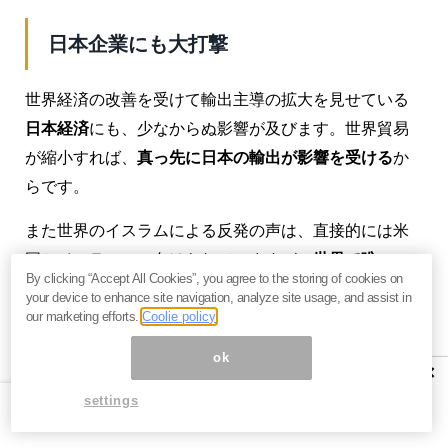
日本企業にも大打撃
世界経済の改善を受けて輸出主導の拡大を見せている
日本経済
にも、少なからぬ影響が及びます。世界貿易
が縮小すれば、
真っ先に日本の輸出が影響を受ける
か
らです。
また世界のイスラムによる反発の声は、直接的には米
国とイスラエルに向けられていますが、
世界で唯一こ
By clicking “Accept All Cookies”, you agree to the storing of cookies on
のトランプ大統領を支持している日本も同一視され、
your device to enhance site navigation, analyze site usage, and assist in
テロの対象となるリスク
があります。特にサウジを中
our marketing efforts.
Coolie policy
心に
中東でビジネスを展開する日本企業は要注意
で
ok
×
す。
settings
汚職撲滅で大ナタを振るうサウジのムハンマド皇太子