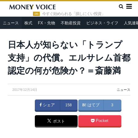
»
»
HOME
ニュース
日本人が知らない「トランプ支持」の代
償。エルサレム首都認定の何が危険か？＝斎藤満
今すぐ始められる「損しにくい投資」
PR
ニュース
株式
FX・先物
不動産投資
ビジネス・ライフ
人気連
日本人が知らない「トランプ
支持」の代償。エルサレム首都
認定の何が危険か？＝斎藤満
2017年12月14日
ニュース
シェア
158
はてブ
3
Pocket
ポスト