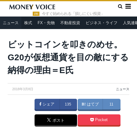
»
»
HOME
ニュース
ビットコインを叩きのめせ。G20が仮想通
貨を目の敵にする納得の理由＝E氏
今すぐ始められる「損しにくい投資」
PR
ニュース
株式
FX・先物
不動産投資
ビジネス・ライフ
人気連
ビットコインを叩きのめせ。
G20が仮想通貨を目の敵にする
納得の理由＝E氏
2018年3月8日
ニュース
シェア
135
はてブ
11
Pocket
ポスト