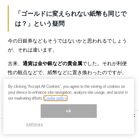
「ゴールドに変えられない紙幣も同じで
は？」という疑問
今の日銀券などもそうではないかと思われるでしょう
が、それは違います。
古来、
通貨は金や銀などの貴金属
でした。それが利便
性の観点などで、紙幣などに置き換わったのですが、
長らく中央銀行発行の銀行券は裏付けとなるゴールド
By clicking “Accept All Cookies”, you agree to the storing of cookies on
などの資産への交換が可能でした（兌換と言いま
your device to enhance site navigation, analyze site usage, and assist in
our marketing efforts.
Coolie policy
す）。
ok
米国がゴールドとドルとの交換を止めたニクソンショ
×
ック以降、ゴールドの兌換はなくなりましたが、その
settings
代わり各国中央銀行は主に
国債を保有することで銀行