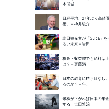
木傾城
日経平均、27年ぶり高値
術」＝栫井駿介
訪日観光客が「Suica
るい未来＝岩田…
株高・収益増でも給料は
は？＝斎藤満
日本の教育に勝ち目なし
るのか？＝午…
米株が下がれば日本の年
する＝吉田繁治