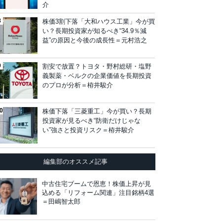
介
株価3割下落「大和ハウス工業」今が買
い？長期投資家が知るべき“34.9％減
益”の原因と今後の成長性＝元村浩之
割安で放置？トヨタ・野村総研・塩野
義製薬・ベルクの企業価値を長期投資
のプロが分析＝栫井駿介
株価下落「三菱重工」今が買い？長期
投資家が見るべき“防衛だけじゃな
い”強さと投資リスク＝栫井駿介
編集部のオススメ記事
中古住宅ブームで恩恵！株価上昇が見
込める「リフォーム関連」注目銘柄4選
＝田嶋智太郎