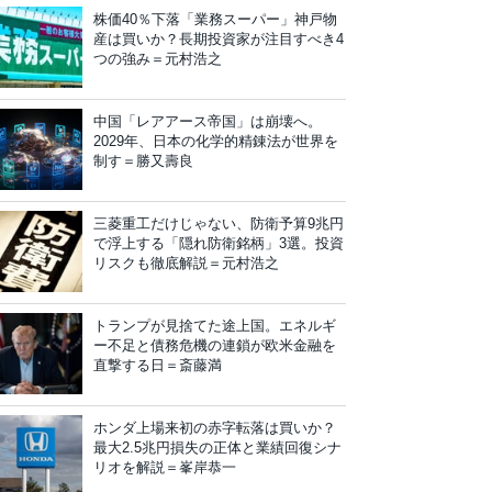
株価40％下落「業務スーパー」神戸物
産は買いか？長期投資家が注目すべき4
つの強み＝元村浩之
中国「レアアース帝国」は崩壊へ。
2029年、日本の化学的精錬法が世界を
制す＝勝又壽良
三菱重工だけじゃない、防衛予算9兆円
で浮上する「隠れ防衛銘柄」3選。投資
リスクも徹底解説＝元村浩之
トランプが見捨てた途上国。エネルギ
ー不足と債務危機の連鎖が欧米金融を
直撃する日＝斎藤満
ホンダ上場来初の赤字転落は買いか？
最大2.5兆円損失の正体と業績回復シナ
リオを解説＝峯岸恭一