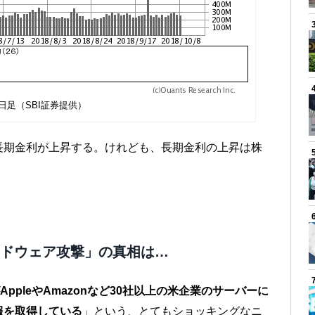
 日足（SBI証券提供）
長期金利が上昇する。けれども、長期金利の上昇は株
。
ハードウェア攻撃」の真相は…
AppleやAmazonなど30社以上の米企業のサーバーに
報を取得している
」という、とてもショッキングなニ