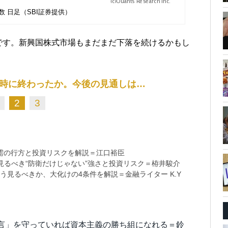
数 日足（SBI証券提供）
です。新興国株式市場もまだまだ下落を続けるかもし
時に終わったか。今後の見通しは…
2
3
需の行方と投資リスクを解説＝江口裕臣
るべき“防衛だけじゃない”強さと投資リスク＝栫井駿介
う見るべきか、大化けの4条件を解説＝金融ライター K.Y
言」を守っていれば資本主義の勝ち組になれる＝鈴