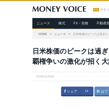
今す
PR
ニュース
株式
FX・先物
不動産
»
»
HOME
ニュース
日米株価のピークは過ぎた
日米株価のピークは過ぎ
覇権争いの激化が招く大
2018年10月9日
シェア
14
はて