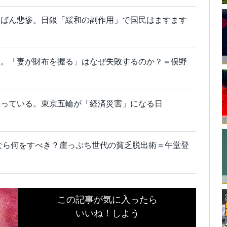
ちばん悲惨。日銀「緩和の副作用」で国民はますます
理。「妻が財布を握る」はなぜ失敗するのか？＝俣野
まっている。東京五輪が「経済災害」になる日
」なら何をすべき？崖っぷち世代の貧乏脱出術＝午堂登
この記事が気に入ったら
いいね！しよう