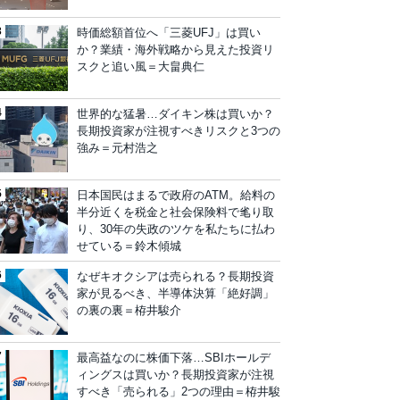
時価総額首位へ「三菱UFJ」は買い
か？業績・海外戦略から見えた投資リ
スクと追い風＝大畠典仁
世界的な猛暑…ダイキン株は買いか？
長期投資家が注視すべきリスクと3つの
強み＝元村浩之
日本国民はまるで政府のATM。給料の
半分近くを税金と社会保険料で毟り取
り、30年の失政のツケを私たちに払わ
せている＝鈴木傾城
なぜキオクシアは売られる？長期投資
家が見るべき、半導体決算「絶好調」
の裏の裏＝栫井駿介
最高益なのに株価下落…SBIホールデ
ィングスは買いか？長期投資家が注視
すべき「売られる」2つの理由＝栫井駿