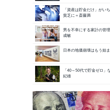
「資産は貯金だけ」がい
貧乏に＝斎藤満
男を不幸にする家計の管
成敏
日本の地価崩壊はもう始
「40～50代で貯金ゼロ
紀雄