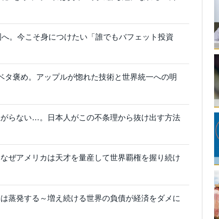
圏へ。今こそ身につけたい「誰でもバフェット投資
」をベタ褒め。アップルが惚れた技術と世界統一への明
上がらない…。日本人がこの不条理から抜け出す方法
。なぜアメリカは天才を量産して世界覇権を握り続け
金は蒸発する～増え続ける世界の負債が経済をダメに