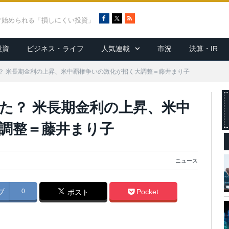
F
X
R
ぐ始められる「損しにくい投資」
a
S
c
S
投資
ビジネス・ライフ
人気連載
市況
決算・IR
e
b
o
？ 米長期金利の上昇、米中覇権争いの激化が招く大調整＝藤井まり子
o
k
た？ 米長期金利の上昇、米中
調整＝藤井まり子
ニュース
ブ
0
Pocket
ポスト