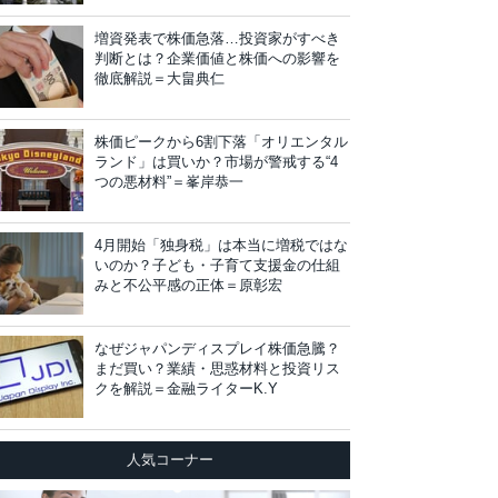
増資発表で株価急落…投資家がすべき
判断とは？企業価値と株価への影響を
徹底解説＝大畠典仁
株価ピークから6割下落「オリエンタル
ランド」は買いか？市場が警戒する“4
つの悪材料”＝峯岸恭一
4月開始「独身税」は本当に増税ではな
いのか？子ども・子育て支援金の仕組
みと不公平感の正体＝原彰宏
なぜジャパンディスプレイ株価急騰？
まだ買い？業績・思惑材料と投資リス
クを解説＝金融ライターK.Y
人気コーナー