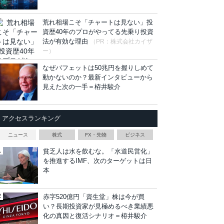
荒れ相場こそ「チャートは見ない」投
資歴40年のプロがやってる先乗り投資
法が有効な理由
（PR：株式会社カイザ
ー）
なぜバフェットは50兆円を握りしめて
動かないのか？最新インタビューから
見えた次の一手＝栫井駿介
アクセスランキング
ニュース
株式
FX・先物
ビジネス
貧乏人は水を飲むな。「水道民営化」
を推進するIMF、次のターゲットは日
本
赤字520億円「資生堂」株は今が買
い？長期投資家が見極めるべき業績悪
化の真因と復活シナリオ＝栫井駿介