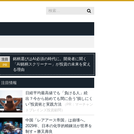
銘柄選びはAI必須の時代に。開発者に聞く
注目
「AI銘柄スクリーナー」が投資の未来を変え
PR
る理由
注目情報
日経平均最高値でも「負ける人」続
出？今から始めても間に合う“損しにく
い”投資術と実践方法
（PR：マーチャン
トブレインズ投資顧問）
中国「レアアース帝国」は崩壊へ。
2029年、日本の化学的精錬法が世界を
制す＝勝又壽良