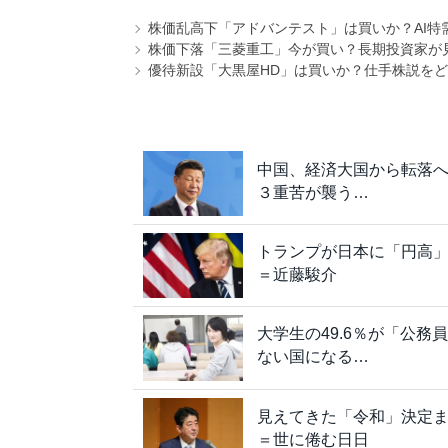
株価乱高下「アドバンテスト」は買いか？AI特
株価下落「三菱重工」今が買い？長期投資家が見
優待新設「大黒屋HD」は買いか？仕手株説をど
中国、経済大国から転落
３重苦が襲う…
トランプが日本に「円高
＝近藤駿介
大学生の49.6％が「公
ない国になる…
見えてきた「令和」決定
＝世に倦む日日