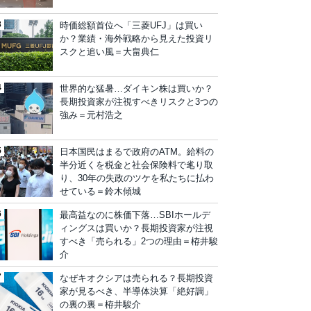
時価総額首位へ「三菱UFJ」は買い
か？業績・海外戦略から見えた投資リ
スクと追い風＝大畠典仁
世界的な猛暑…ダイキン株は買いか？
長期投資家が注視すべきリスクと3つの
強み＝元村浩之
日本国民はまるで政府のATM。給料の
半分近くを税金と社会保険料で毟り取
り、30年の失政のツケを私たちに払わ
せている＝鈴木傾城
最高益なのに株価下落…SBIホールデ
ィングスは買いか？長期投資家が注視
すべき「売られる」2つの理由＝栫井駿
介
なぜキオクシアは売られる？長期投資
家が見るべき、半導体決算「絶好調」
の裏の裏＝栫井駿介