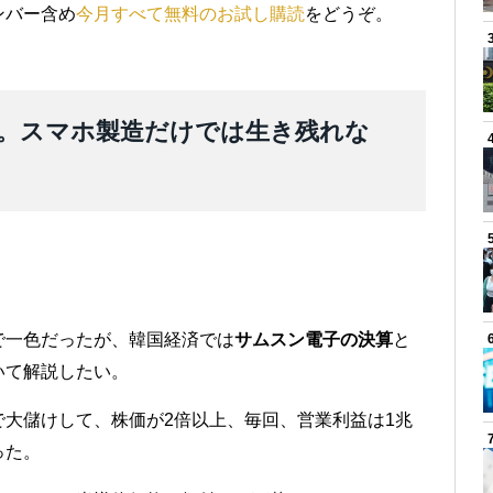
ンバー含め
今月すべて無料のお試し購読
をどうぞ。
。スマホ製造だけでは生き残れな
で一色だったが、韓国経済では
サムスン電子の決算
と
いて解説したい。
で大儲けして、株価が2倍以上、毎回、営業利益は1兆
った。