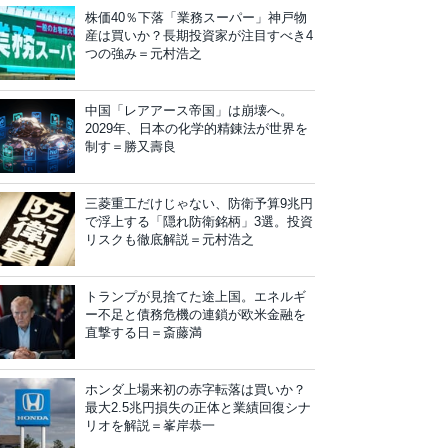
株価40％下落「業務スーパー」神戸物
産は買いか？長期投資家が注目すべき4
つの強み＝元村浩之
中国「レアアース帝国」は崩壊へ。
2029年、日本の化学的精錬法が世界を
制す＝勝又壽良
三菱重工だけじゃない、防衛予算9兆円
で浮上する「隠れ防衛銘柄」3選。投資
リスクも徹底解説＝元村浩之
トランプが見捨てた途上国。エネルギ
ー不足と債務危機の連鎖が欧米金融を
直撃する日＝斎藤満
ホンダ上場来初の赤字転落は買いか？
最大2.5兆円損失の正体と業績回復シナ
リオを解説＝峯岸恭一