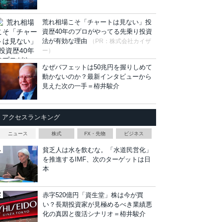
荒れ相場こそ「チャートは見ない」投
資歴40年のプロがやってる先乗り投資
法が有効な理由
（PR：株式会社カイザ
ー）
なぜバフェットは50兆円を握りしめて
動かないのか？最新インタビューから
見えた次の一手＝栫井駿介
アクセスランキング
ニュース
株式
FX・先物
ビジネス
貧乏人は水を飲むな。「水道民営化」
を推進するIMF、次のターゲットは日
本
赤字520億円「資生堂」株は今が買
い？長期投資家が見極めるべき業績悪
化の真因と復活シナリオ＝栫井駿介