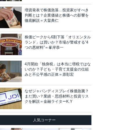
増資発表で株価急落…投資家がすべき
判断とは？企業価値と株価への影響を
徹底解説＝大畠典仁
株価ピークから6割下落「オリエンタル
ランド」は買いか？市場が警戒する“4
つの悪材料”＝峯岸恭一
4月開始「独身税」は本当に増税ではな
いのか？子ども・子育て支援金の仕組
みと不公平感の正体＝原彰宏
なぜジャパンディスプレイ株価急騰？
まだ買い？業績・思惑材料と投資リス
クを解説＝金融ライターK.Y
人気コーナー