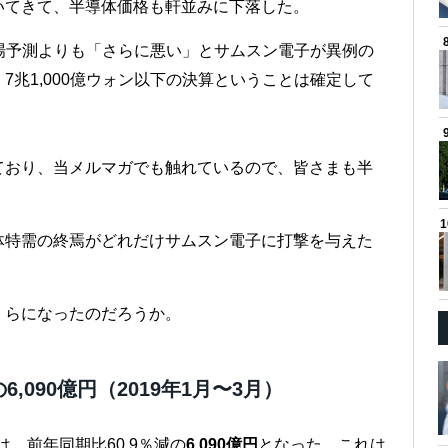
いてきて、半導体価格も軒並みに下落した。
市場予測よりも「さらに悪い」とサムスン電子が異例の
兆1,000億ウォン以下の決算ということは確定して
ており、当メルマガでも触れているので、皆さまも半
。
体特需の終焉がどれだけサムスン電子に打撃を与えた
くらになったのだろうか。
,090億円（2019年1月〜3月）
は、前年同期比60.9％減の
6,090億円
となった。これは