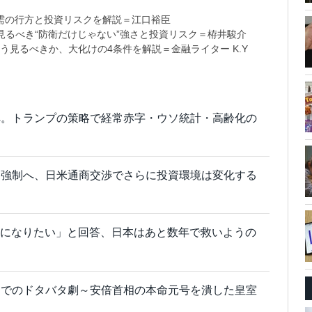
需の行方と投資リスクを解説＝江口裕臣
るべき“防衛だけじゃない”強さと投資リスク＝栫井駿介
う見るべきか、大化けの4条件を解説＝金融ライター K.Y
へ。トランプの策略で経常赤字・ウソ統計・高齢化の
」強制へ、日米通商交渉でさらに投資環境は変化する
務員になりたい」と回答、日本はあと数年で救いようの
までのドタバタ劇～安倍首相の本命元号を潰した皇室