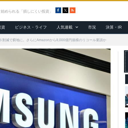
F
X
R
ぐ始められる「損しにくい投資」
a
S
c
S
投資
ビジネス・ライフ
人気連載
市況
決算・IR
e
b
o
割減で窮地に。さらにAmazonから8,000億円規模のリコール要請か
o
k