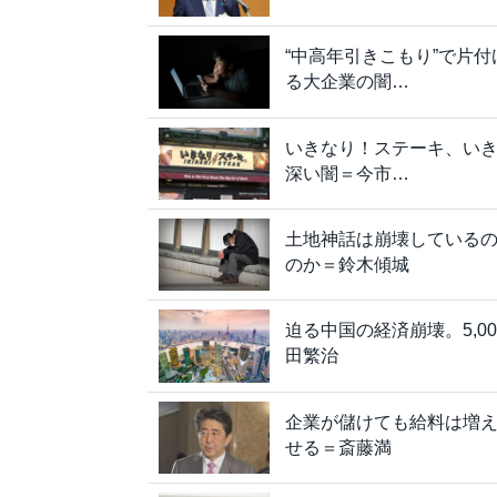
“中高年引きこもり”で片
る大企業の闇…
いきなり！ステーキ、い
深い闇＝今市…
土地神話は崩壊している
のか＝鈴木傾城
迫る中国の経済崩壊。5,
田繁治
企業が儲けても給料は増
せる＝斎藤満