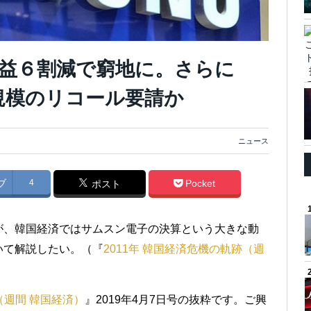
益６割減で窮地に。さらに
億円規模のリコール要請か
ニュース
ブ
4
Pocket
ポスト
が、韓国経済ではサムスン電子の決算という大きな動
いて解説したい。（『
2011年 韓国経済危機の軌跡（週
（週間 韓国経済）
』2019年4月7日号の抜粋です。ご興