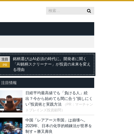
銘柄選びはAI必須の時代に。開発者に聞く
注目
「AI銘柄スクリーナー」が投資の未来を変え
PR
る理由
注目情報
日経平均最高値でも「負ける人」続
出？今から始めても間に合う“損しにく
い”投資術と実践方法
（PR：マーチャン
トブレインズ投資顧問）
中国「レアアース帝国」は崩壊へ。
2029年、日本の化学的精錬法が世界を
制す＝勝又壽良