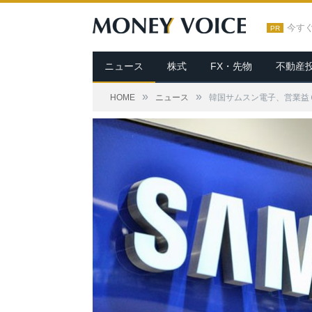
今す
PR
ニュース
株式
FX・先物
不動産
»
»
HOME
ニュース
韓国サムスン電子、営業益６