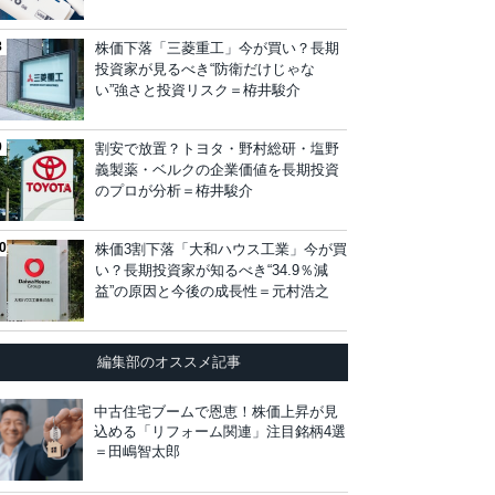
株価下落「三菱重工」今が買い？長期
投資家が見るべき“防衛だけじゃな
い”強さと投資リスク＝栫井駿介
割安で放置？トヨタ・野村総研・塩野
義製薬・ベルクの企業価値を長期投資
のプロが分析＝栫井駿介
株価3割下落「大和ハウス工業」今が買
い？長期投資家が知るべき“34.9％減
益”の原因と今後の成長性＝元村浩之
編集部のオススメ記事
中古住宅ブームで恩恵！株価上昇が見
込める「リフォーム関連」注目銘柄4選
＝田嶋智太郎