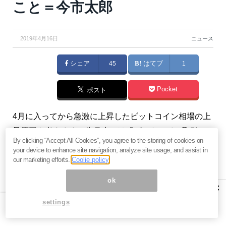
こと＝今市太郎
2019年4月16日
ニュース
シェア
45
はてブ
1
Pocket
ポスト
4月に入ってから急激に上昇したビットコイン相場の上
昇原因を考えます。先月末には「ビットコイン取引の
By clicking “Accept All Cookies”, you agree to the storing of cookies on
95%がねつ造」という衝撃のレポートも出されまし
your device to enhance site navigation, analyze site usage, and assist in
た。（『
今市太郎の戦略的FX投資
』今市太郎）
our marketing efforts.
Coolie policy
ok
※本記事は有料メルマガ『
今市太郎の戦略的FX投資
』
×
2019年4月4日・15日号の抜粋です。興味を持たれた方
settings
は、ぜひこの機会に
バックナンバー含め初月分無料の