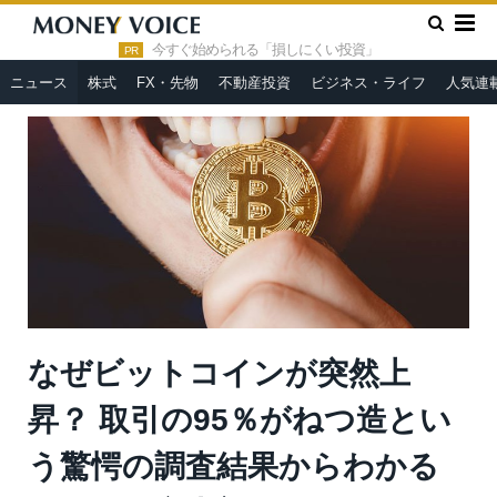
»
»
HOME
ニュース
なぜビットコインが突然上昇？ 取引の
95％がねつ造という驚愕の調査結果からわかること＝今市太郎
今すぐ始められる「損しにくい投資」
PR
ニュース
株式
FX・先物
不動産投資
ビジネス・ライフ
人気連
なぜビットコインが突然上
昇？ 取引の95％がねつ造とい
う驚愕の調査結果からわかる