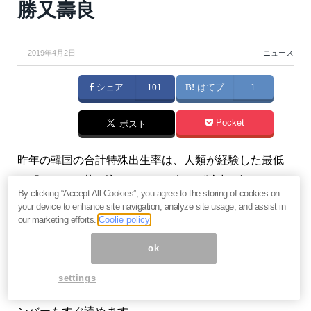
勝又壽良
2019年4月2日
ニュース
シェア
101
はてブ
1
Pocket
ポスト
昨年の韓国の合計特殊出生率は、人類が経験した最低
の「0.98」に落ち込みました。人口が減少に転じるこ
By clicking “Accept All Cookies”, you agree to the storing of cookies on
とは国家の構成要因の1つに黄信号が出たことになりま
your device to enhance site navigation, analyze site usage, and assist in
す。（『
勝又壽良の経済時評
』勝又壽良）
our marketing efforts.
Coolie policy
ok
※本記事は有料メルマガ『
勝又壽良の経済時評
』2019年
4月1日号の一部抜粋です。ご興味をお持ちの方はぜひ
settings
この機会に
ご購読
をどうぞ。当月配信済みのバックナ