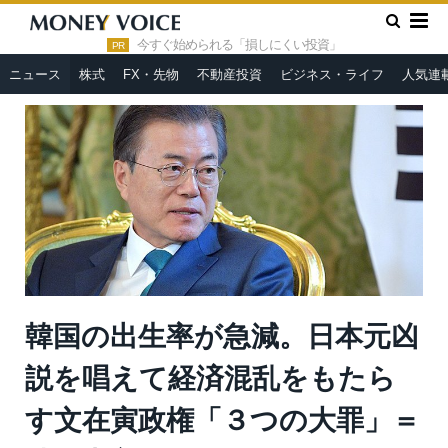
»
»
HOME
ニュース
韓国の出生率が急減。日本元凶説を唱えて
経済混乱をもたらす文在寅政権「３つの大罪」＝勝又壽良
今すぐ始められる「損しにくい投資」
PR
ニュース
株式
FX・先物
不動産投資
ビジネス・ライフ
人気連
韓国の出生率が急減。日本元凶
説を唱えて経済混乱をもたら
す文在寅政権「３つの大罪」＝