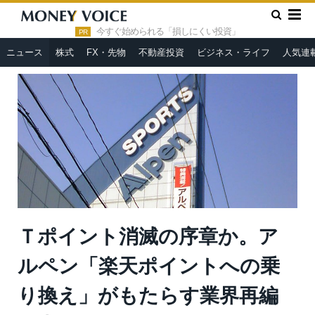
»
»
HOME
ニュース
Ｔポイント消滅の序章か。アルペン「楽天
ポイントへの乗り換え」がもたらす業界再編＝岩田昭男
今すぐ始められる「損しにくい投資」
PR
ニュース
株式
FX・先物
不動産投資
ビジネス・ライフ
人気連
Ｔポイント消滅の序章か。ア
ルペン「楽天ポイントへの乗
り換え」がもたらす業界再編