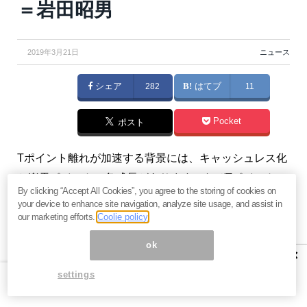
＝岩田昭男
2019年3月21日
ニュース
シェア
282
はてブ
11
Pocket
ポスト
Tポイント離れが加速する背景には、キャッシュレス化
と楽天ポイントの急成長があります。なぜTポイント
By clicking “Accept All Cookies”, you agree to the storing of cookies on
は、数あるポイントの1つに成り下がってしまったの
your device to enhance site navigation, analyze site usage, and assist in
か。その理由を考察します。（『
達人岩田昭男のクレ
our marketing efforts.
Coolie policy
ジットカード駆け込み道場
』岩田昭男）
ok
×
※本記事は。『
達人岩田昭男のクレジットカード駆け込
settings
み道場
』2019年3月15日号の一部抜粋です。ご興味を