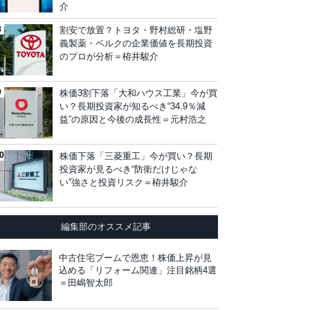
介
割安で放置？トヨタ・野村総研・塩野
義製薬・ベルクの企業価値を長期投資
のプロが分析＝栫井駿介
株価3割下落「大和ハウス工業」今が買
い？長期投資家が知るべき“34.9％減
益”の原因と今後の成長性＝元村浩之
株価下落「三菱重工」今が買い？長期
投資家が見るべき“防衛だけじゃな
い”強さと投資リスク＝栫井駿介
編集部のオススメ記事
中古住宅ブームで恩恵！株価上昇が見
込める「リフォーム関連」注目銘柄4選
＝田嶋智太郎