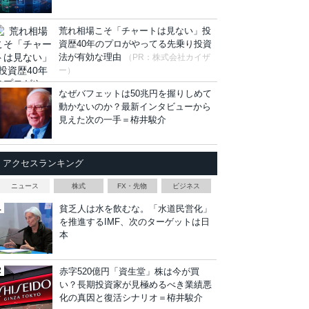
荒れ相場こそ「チャートは見ない」投
資歴40年のプロがやってる先乗り投資
法が有効な理由
（PR：株式会社カイザ
ー）
なぜバフェットは50兆円を握りしめて
動かないのか？最新インタビューから
見えた次の一手＝栫井駿介
アクセスランキング
ニュース
株式
FX・先物
ビジネス
貧乏人は水を飲むな。「水道民営化」
を推進するIMF、次のターゲットは日
本
赤字520億円「資生堂」株は今が買
い？長期投資家が見極めるべき業績悪
化の真因と復活シナリオ＝栫井駿介