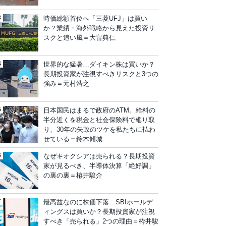
時価総額首位へ「三菱UFJ」は買い
か？業績・海外戦略から見えた投資リ
スクと追い風＝大畠典仁
世界的な猛暑…ダイキン株は買いか？
長期投資家が注視すべきリスクと3つの
強み＝元村浩之
日本国民はまるで政府のATM。給料の
半分近くを税金と社会保険料で毟り取
り、30年の失政のツケを私たちに払わ
せている＝鈴木傾城
なぜキオクシアは売られる？長期投資
家が見るべき、半導体決算「絶好調」
の裏の裏＝栫井駿介
最高益なのに株価下落…SBIホールデ
ィングスは買いか？長期投資家が注視
すべき「売られる」2つの理由＝栫井駿