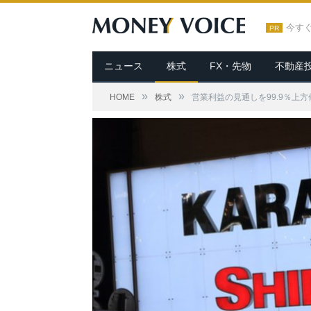
今す
PR
ニュース
株式
FX・先物
不動産
»
»
HOME
株式
営業利益の見通しを99.9％上方