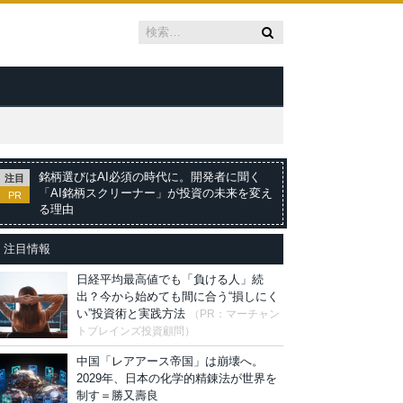
銘柄選びはAI必須の時代に。開発者に聞く
注目
「AI銘柄スクリーナー」が投資の未来を変え
PR
る理由
注目情報
日経平均最高値でも「負ける人」続
出？今から始めても間に合う“損しにく
い”投資術と実践方法
（PR：マーチャン
トブレインズ投資顧問）
中国「レアアース帝国」は崩壊へ。
2029年、日本の化学的精錬法が世界を
制す＝勝又壽良