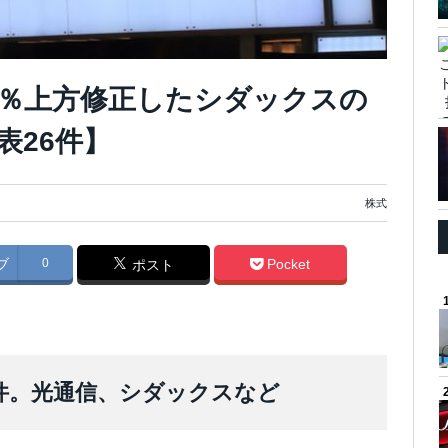
.9％上方修正したシダックスの
表26件】
株式
ブ
0
Pocket
ポスト
6件。光通信、シダックスなど