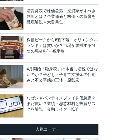
増資発表で株価急落…投資家がすべき
判断とは？企業価値と株価への影響を
徹底解説＝大畠典仁
株価ピークから6割下落「オリエンタル
ランド」は買いか？市場が警戒する“4
つの悪材料”＝峯岸恭一
4月開始「独身税」は本当に増税ではな
いのか？子ども・子育て支援金の仕組
みと不公平感の正体＝原彰宏
なぜジャパンディスプレイ株価急騰？
まだ買い？業績・思惑材料と投資リス
クを解説＝金融ライターK.Y
人気コーナー