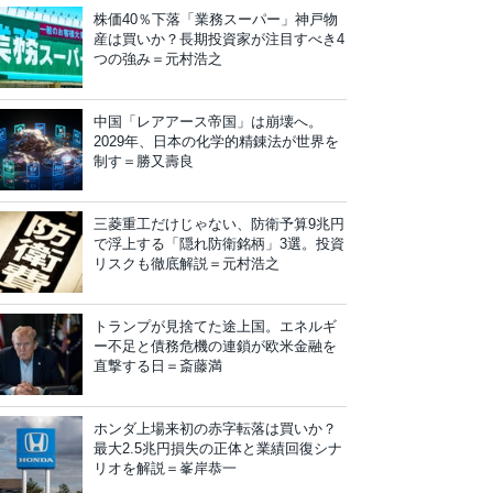
株価40％下落「業務スーパー」神戸物
産は買いか？長期投資家が注目すべき4
つの強み＝元村浩之
中国「レアアース帝国」は崩壊へ。
2029年、日本の化学的精錬法が世界を
制す＝勝又壽良
三菱重工だけじゃない、防衛予算9兆円
で浮上する「隠れ防衛銘柄」3選。投資
リスクも徹底解説＝元村浩之
トランプが見捨てた途上国。エネルギ
ー不足と債務危機の連鎖が欧米金融を
直撃する日＝斎藤満
ホンダ上場来初の赤字転落は買いか？
最大2.5兆円損失の正体と業績回復シナ
リオを解説＝峯岸恭一