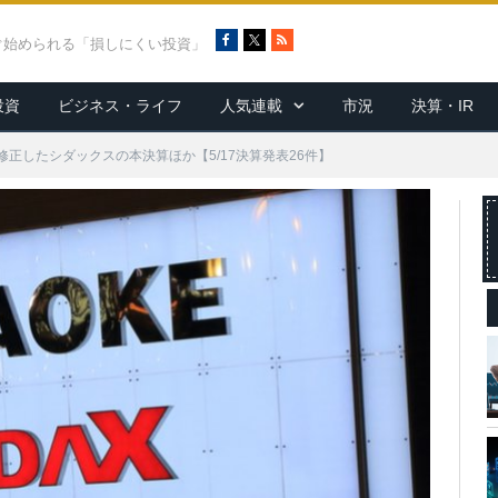
F
X
R
ぐ始められる「損しにくい投資」
a
S
c
S
投資
ビジネス・ライフ
人気連載
市況
決算・IR
e
b
o
修正したシダックスの本決算ほか【5/17決算発表26件】
o
k