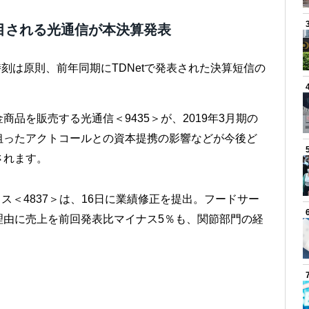
目される光通信が本決算発表
時刻は原則、前年同期にTDNetで発表された決算短信の
品を販売する光通信＜9435＞が、2019年3月期の
狙ったアクトコールとの資本提携の影響などが今後ど
されます。
クス＜4837＞は、16日に業績修正を提出。フードサー
理由に売上を前回発表比マイナス5％も、関節部門の経