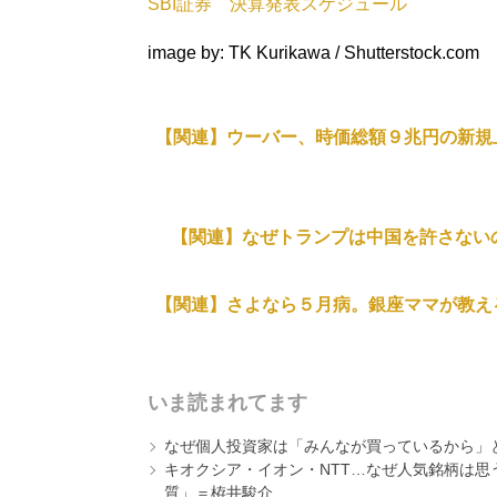
SBI証券 決算発表スケジュール
image by: TK Kurikawa / Shutterstock.com
【関連】ウーバー、時価総額９兆円の新規
【関連】なぜトランプは中国を許さないの
【関連】さよなら５月病。銀座ママが教え
いま読まれてます
なぜ個人投資家は「みんなが買っているから」
キオクシア・イオン・NTT…なぜ人気銘柄は
質」＝栫井駿介