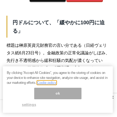
円ドルについて、「緩やかに100円に迫
る」
標題は榊原英資元財務官の言い分である（日経ヴェリ
タス紙6月23日号）。金融政策の正常化議論がしぼみ、
先行き不透明感から緩和狂騒の気配が濃くなってい
る。そこで榊原英資氏は「
円相場は来年はじめにかけ
By clicking “Accept All Cookies”, you agree to the storing of cookies on
て緩やかに1ドル＝100円に迫る
」と語っている（前掲
your device to enhance site navigation, analyze site usage, and assist in
our marketing efforts.
Coolie policy
紙6月23日号）。
ok
×
中長期の見方；日本の企業は円高をそれ
settings
ほど恐れていない