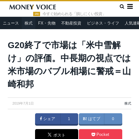
»
»
HOME
株式
G20終了で市場は「米中雪解け」の評価。中長
期の視点では米市場のバブル相場に警戒＝山崎和邦
今すぐ始められる「損しにくい投資」
PR
ニュース
株式
FX・先物
不動産投資
ビジネス・ライフ
人気連
G20終了で市場は「米中雪解
け」の評価。中長期の視点では
米市場のバブル相場に警戒＝山
崎和邦
2019年7月1日
株式
シェア
1
はてブ
0
Pocket
ポスト