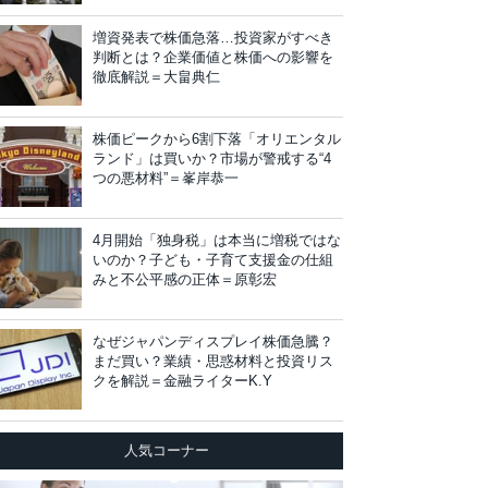
増資発表で株価急落…投資家がすべき
判断とは？企業価値と株価への影響を
徹底解説＝大畠典仁
株価ピークから6割下落「オリエンタル
ランド」は買いか？市場が警戒する“4
つの悪材料”＝峯岸恭一
4月開始「独身税」は本当に増税ではな
いのか？子ども・子育て支援金の仕組
みと不公平感の正体＝原彰宏
なぜジャパンディスプレイ株価急騰？
まだ買い？業績・思惑材料と投資リス
クを解説＝金融ライターK.Y
人気コーナー