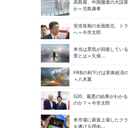
高島屋、中国撤退の大誤
か＝児島康孝
安倍首相の全面敗北、ト
へ＝今市太郎
本当は景気が回復してい
景とは＝久保…
FRBの利下げは実体経済
＝八木翼
G20、最悪の結果がわか
のか？＝今市太郎
米市場に新規上場したクラウ
を遂げる理由…