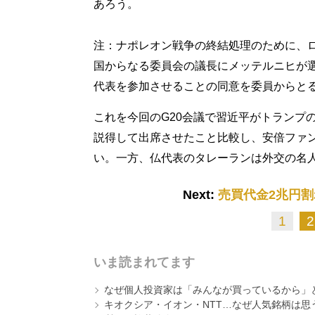
あろう。
注：ナポレオン戦争の終結処理のために、
国からなる委員会の議長にメッテルニヒが
代表を参加させることの同意を委員からと
これを今回のG20会議で習近平がトランプ
説得して出席させたこと比較し、安倍ファン
い。一方、仏代表のタレーランは外交の名
Next:
売買代金2兆円
1
2
いま読まれてます
なぜ個人投資家は「みんなが買っているから」
キオクシア・イオン・NTT…なぜ人気銘柄は