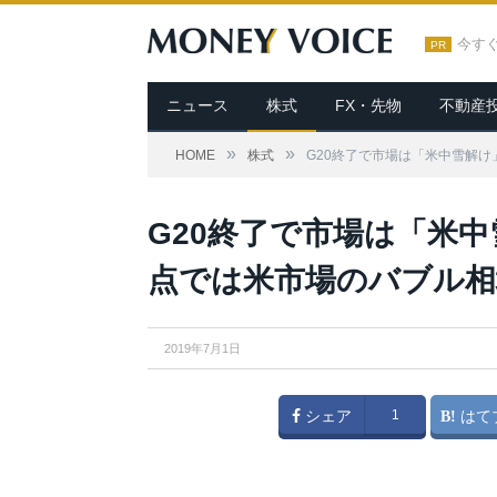
今す
PR
ニュース
株式
FX・先物
不動産
»
»
HOME
株式
G20終了で市場は「米中雪解
G20終了で市場は「米
点では米市場のバブル相
2019年7月1日
シェア
1
はて