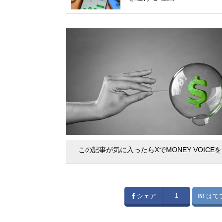
この記事が気に入ったらXでMONEY VOICE
シェア
1
はて