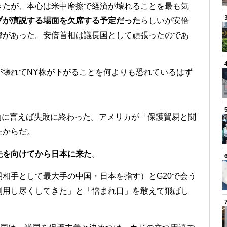
きたが、本心は米中摩擦で経済が壊れることを最も気
プが演説する場面を欠席する予定だった
らしいが安倍
緯があった。安倍首相は議長国として頑張ったのであ
が壊れてNY株が下がることを何よりも恐れているはず
的に言えば失敗に終わった。アメリカが「保護貿易と闘
たからだ。
先を向けてから日本に来た
。
相手として最大手の中国・日本を指す）とG20で会う
利用し尽くしてきた」と「憎まれ口」を敢えて飛ばし