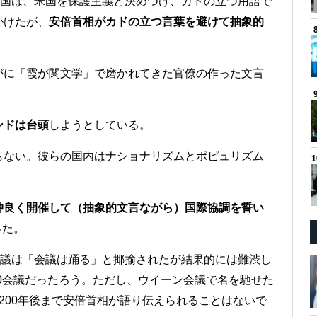
5か国は、米国を保護主義と決めつけ、カドの立つ用語で
掛けたが、
安倍首相がカドの立つ言葉を避けて抽象的
がに「霞が関文学」で磨かれてきた官僚の作った文言
ンドは台頭
しようとしている。
もない。彼らの国内はナショナリズムとポピュリズム
仲良く開催して（抽象的文言ながら）国際協調を誓い
った。
会議は「会議は踊る」と揶揄されたが結果的には難渋し
0会議だったろう。ただし、ウイーン会議で名を馳せた
200年後まで安倍首相が語り伝えられることはないで