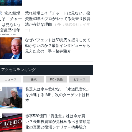
荒れ相場こそ「チャートは見ない」投
資歴40年のプロがやってる先乗り投資
法が有効な理由
（PR：株式会社カイザ
ー）
なぜバフェットは50兆円を握りしめて
動かないのか？最新インタビューから
見えた次の一手＝栫井駿介
アクセスランキング
ニュース
株式
FX・先物
ビジネス
貧乏人は水を飲むな。「水道民営化」
を推進するIMF、次のターゲットは日
本
赤字520億円「資生堂」株は今が買
い？長期投資家が見極めるべき業績悪
化の真因と復活シナリオ＝栫井駿介