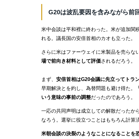
G20は波乱要因を含みながら前
米中会談は平和裡に終わった。米が追加関
れる。議長国の安倍首相のカオも立った。
さらに米はファーウェイに米製品を売らな
場で前向き材料として評価
されるだろう。
まず、
安倍首相はG20会議に先立ってトラ
早期解決とを約し、為替問題も避け得た。
いう意味の事前の調整
だったのであろう。
一応の共同声明は成立しての解散だったか
なろう。選挙に役立つことはもちろん計算
米朝会談の決裂のようなことになることを