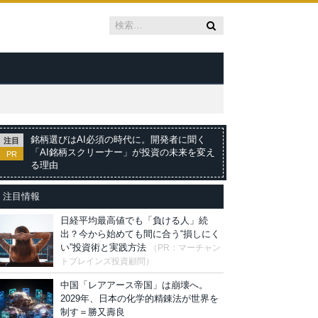
銘柄選びはAI必須の時代に。開発者に聞く
注目
「AI銘柄スクリーナー」が投資の未来を変え
PR
る理由
注目情報
日経平均最高値でも「負ける人」続
出？今から始めても間に合う“損しにく
い”投資術と実践方法
（PR：マーチャン
トブレインズ投資顧問）
中国「レアアース帝国」は崩壊へ。
2029年、日本の化学的精錬法が世界を
制す＝勝又壽良