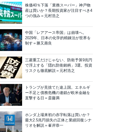
株価40％下落「業務スーパー」神戸物
産は買いか？長期投資家が注目すべき4
つの強み＝元村浩之
中国「レアアース帝国」は崩壊へ。
2029年、日本の化学的精錬法が世界を
制す＝勝又壽良
三菱重工だけじゃない、防衛予算9兆円
で浮上する「隠れ防衛銘柄」3選。投資
リスクも徹底解説＝元村浩之
トランプが見捨てた途上国。エネルギ
ー不足と債務危機の連鎖が欧米金融を
直撃する日＝斎藤満
ホンダ上場来初の赤字転落は買いか？
最大2.5兆円損失の正体と業績回復シナ
リオを解説＝峯岸恭一