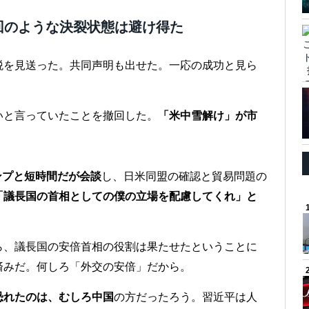
回のような決裂状態は避け得た
税を見送った。共同声明も出せた。一応の成功と見ら
いと言っていたことを撤回した。
「米中雪解け」が市
ンプと短時間だが会談
し、日米同盟の確認と貿易問題の
「議長国の首相としての僕の立場を配慮してくれ」と
ら、議長国の安倍首相の役割は果たせたということに
済みだ。何しろ「外交の安倍」だから。
恐れたのは、むしろ中国
の方だったろう。習近平は人