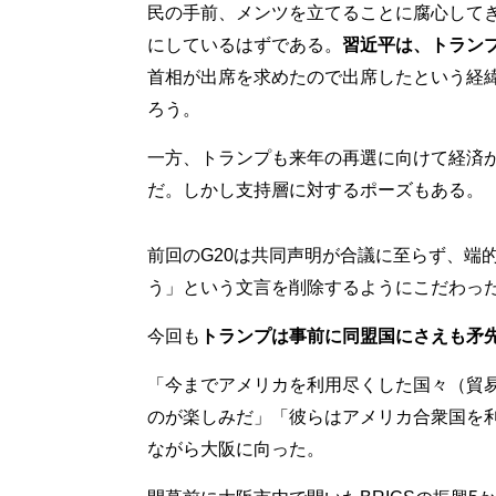
民の手前、メンツを立てることに腐心して
にしているはずである。
習近平は、トラン
首相が出席を求めたので出席したという経
ろう。
一方、トランプも来年の再選に向けて経済
だ。しかし支持層に対するポーズもある。
前回のG20は共同声明が合議に至らず、端
う」という文言を削除するようにこだわっ
今回も
トランプは事前に同盟国にさえも矛
「今までアメリカを利用尽くした国々（貿易
のが楽しみだ」「彼らはアメリカ合衆国を
ながら大阪に向った。