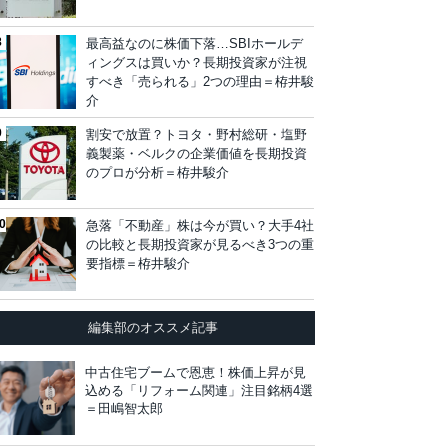
最高益なのに株価下落…SBIホールデ
ィングスは買いか？長期投資家が注視
すべき「売られる」2つの理由＝栫井駿
介
割安で放置？トヨタ・野村総研・塩野
義製薬・ベルクの企業価値を長期投資
のプロが分析＝栫井駿介
急落「不動産」株は今が買い？大手4社
の比較と長期投資家が見るべき3つの重
要指標＝栫井駿介
編集部のオススメ記事
中古住宅ブームで恩恵！株価上昇が見
込める「リフォーム関連」注目銘柄4選
＝田嶋智太郎