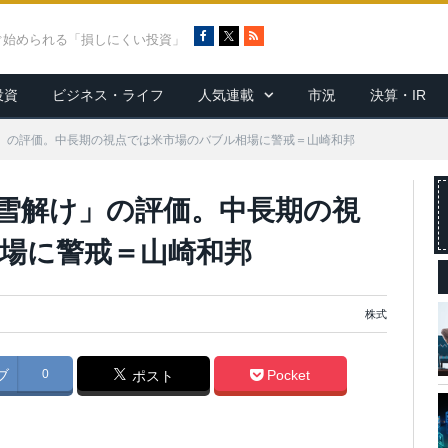
F
X
R
ぐ始められる「損しにくい投資」
a
S
c
S
投資
ビジネス・ライフ
人気連載
市況
決算・IR
e
b
o
け」の評価。中長期の視点では米市場のバブル相場に警戒＝山崎和邦
o
k
中雪解け」の評価。中長期の視
場に警戒＝山崎和邦
株式
ブ
0
Pocket
ポスト