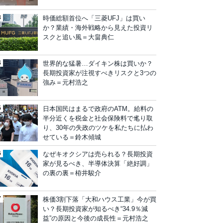
時価総額首位へ「三菱UFJ」は買い
か？業績・海外戦略から見えた投資リ
スクと追い風＝大畠典仁
世界的な猛暑…ダイキン株は買いか？
長期投資家が注視すべきリスクと3つの
強み＝元村浩之
日本国民はまるで政府のATM。給料の
半分近くを税金と社会保険料で毟り取
り、30年の失政のツケを私たちに払わ
せている＝鈴木傾城
なぜキオクシアは売られる？長期投資
家が見るべき、半導体決算「絶好調」
の裏の裏＝栫井駿介
株価3割下落「大和ハウス工業」今が買
い？長期投資家が知るべき“34.9％減
益”の原因と今後の成長性＝元村浩之