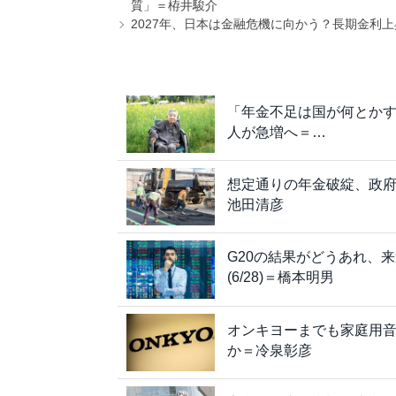
質」＝栫井駿介
2027年、日本は金融危機に向かう？長期金利
「年金不足は国が何とか
人が急増へ＝…
想定通りの年金破綻、政府
池田清彦
G20の結果がどうあれ、
(6/28)＝橋本明男
オンキヨーまでも家庭用
か＝冷泉彰彦