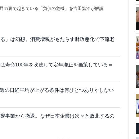
上昇の裏で起きている「負債の危機」を吉田繁治が解説
する」は幻想。消費増税がもたらす財政悪化で下流老
は寿命100年を吹聴して定年廃止を画策している＝
来週の日経平均が上がる条件は何ひとつありゃしない
音響事業から撤退。なぜ日本企業は次々と敗北するの