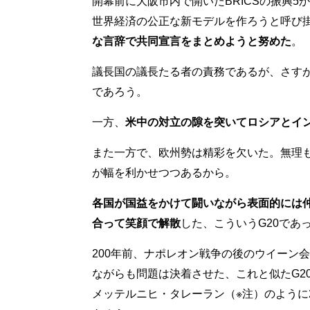
開幕前に大阪市内で開いたBRICSの振興
世界経済の公正な新モデルを作ろうと呼び
な言辞で共同宣言をまとめようと努めた
。
議長国の議長たる者の責務であるが、さす
であろう。
一方、
米中の対立の隙を突いてロシアとイ
また一方で、欧州勢は精彩を欠いた。無理
が幅を利かせつつあるから。
各国が国益をかけて闘いながら表面的には
合って笑顔で解散
した、こういうG20であ
200年前、ナポレオン戦争の後のウイーン
ながらも問題は決着させた、これと似たG2
メッテルニヒ・タレーラン（※注）のように