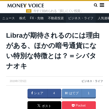
»
»
HOME
ビジネス・ライフ
Libraが期待されるのには理由が
ある、ほかの暗号通貨にない特別な特徴とは？＝シバタナオキ
今すぐ始められる「損しにくい投資」
PR
ニュース
株式
FX・先物
不動産投資
ビジネス・ライフ
人気連
Libraが期待されるのには理由
がある、ほかの暗号通貨にな
い特別な特徴とは？＝シバタ
ナオキ
2019年7月5日
ビジネス・ライフ
シェア
4
はてブ
1
Pocket
ポスト