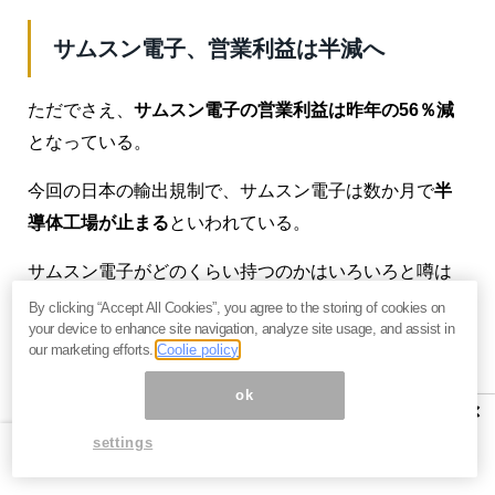
サムスン電子、営業利益は半減へ
ただでさえ、
サムスン電子の営業利益は昨年の56％減
となっている。
今回の日本の輸出規制で、サムスン電子は数か月で
半
導体工場が止まる
といわれている。
サムスン電子がどのくらい持つのかはいろいろと噂は
あるが、短ければ1ヶ月、長ければ4ヶ月ぐらいのよう
By clicking “Accept All Cookies”, you agree to the storing of cookies on
your device to enhance site navigation, analyze site usage, and assist in
だ。つまり、
今年の秋ぐらいから盛大な経済ネタとし
our marketing efforts.
Coolie policy
て浮上する
ことになる。
ok
×
それでなくても、
7月15日に徴用工問題の現金化の期限
settings
が迫っている。イベントは多い方が盛り上がるのだ
が、韓国の時事ニュースを取り上げている当メルマガ