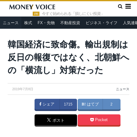
»
»
HOME
ニュース
韓国経済に致命傷。輸出規制は反日の報復
ではなく、北朝鮮への「横流し」対策だった
今すぐ始められる「損しにくい投資」
PR
ニュース
株式
FX・先物
不動産投資
ビジネス・ライフ
人気連
韓国経済に致命傷。輸出規制は
反日の報復ではなく、北朝鮮へ
の「横流し」対策だった
2019年7月8日
ニュース
シェア
1715
はてブ
2
Pocket
ポスト