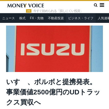
»
»
HOME
ビジネス・ライフ
いすゞ、ボルボと提携発表。事業
価値2500億円のUDトラックス買収へ
今すぐ始められる「損しにくい投資」
PR
ニュース
株式
FX・先物
不動産投資
ビジネス・ライフ
人気連
いすゞ、ボルボと提携発表。
事業価値2500億円のUDトラッ
クス買収へ