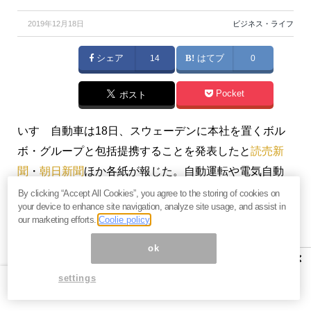
2019年12月18日
ビジネス・ライフ
シェア
14
はてブ
0
Pocket
ポスト
いすゞ自動車は18日、スウェーデンに本社を置くボル
ボ・グループと包括提携することを発表したと
読売新
聞
・
朝日新聞
ほか各紙が報じた。自動運転や電気自動
車化など次世代技術で協力するとしている。
By clicking “Accept All Cookies”, you agree to the storing of cookies on
your device to enhance site navigation, analyze site usage, and assist in
our marketing efforts.
Coolie policy
いすゞは提携の第1弾としてボルボ子会社の「UDトラ
ックス」を買収し、UDブランドで展開する海外事業も
ok
×
譲り受ける。小型トラックに強いいすゞが、中大型ト
settings
ラックに強いボルボと提携することで相乗効果を生み
出す狙いだ。いすゞはUD株式などの事業価値を約