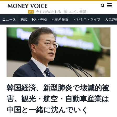
»
»
HOME
ニュース
韓国経済、新型肺炎で壊滅的被害。観光・
航空・自動車産業は中国と一緒に沈んでいく
今すぐ始められる「損しにくい投資」
PR
ニュース
株式
FX・先物
不動産投資
ビジネス・ライフ
人気連
韓国経済、新型肺炎で壊滅的被
害。観光・航空・自動車産業は
中国と一緒に沈んでいく