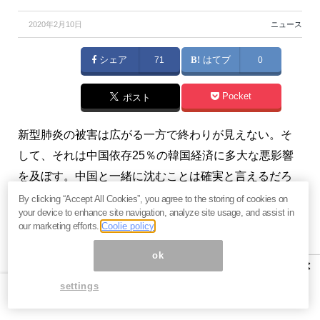
2020年2月10日
ニュース
シェア
71
はてブ
0
Pocket
ポスト
新型肺炎の被害は広がる一方で終わりが見えない。そ
して、それは中国依存25％の韓国経済に多大な悪影響
を及ぼす。中国と一緒に沈むことは確実と言えるだろ
う。（『
2011年 韓国経済危機の軌跡（週間 韓国経
By clicking “Accept All Cookies”, you agree to the storing of cookies on
your device to enhance site navigation, analyze site usage, and assist in
済）
』）
our marketing efforts.
Coolie policy
※本記事は、『
2011年 韓国経済危機の軌跡（週間 韓国
ok
×
経済）
』2020年2月9日号の抜粋です。ご興味を持たれ
settings
た方はぜひこの機会にバックナンバー含め
今月すべて
無料のお試し購読
をどうぞ。