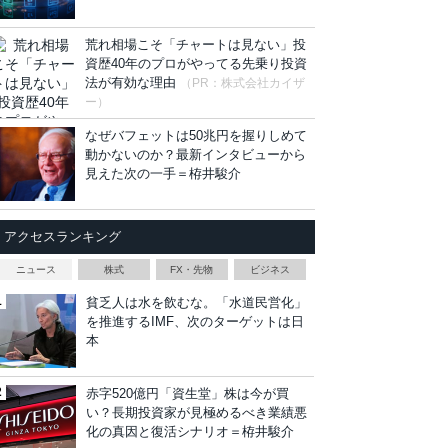
荒れ相場こそ「チャートは見ない」投
資歴40年のプロがやってる先乗り投資
法が有効な理由
（PR：株式会社カイザ
ー）
なぜバフェットは50兆円を握りしめて
動かないのか？最新インタビューから
見えた次の一手＝栫井駿介
アクセスランキング
ニュース
株式
FX・先物
ビジネス
貧乏人は水を飲むな。「水道民営化」
を推進するIMF、次のターゲットは日
本
赤字520億円「資生堂」株は今が買
い？長期投資家が見極めるべき業績悪
化の真因と復活シナリオ＝栫井駿介