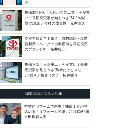
介
株価3割下落「大和ハウス工業」今が買
い？長期投資家が知るべき“34.9％減
益”の原因と今後の成長性＝元村浩之
割安で放置？トヨタ・野村総研・塩野
義製薬・ベルクの企業価値を長期投資
のプロが分析＝栫井駿介
株価下落「三菱重工」今が買い？長期
投資家が見るべき“防衛だけじゃな
い”強さと投資リスク＝栫井駿介
編集部のオススメ記事
中古住宅ブームで恩恵！株価上昇が見
込める「リフォーム関連」注目銘柄4選
＝田嶋智太郎