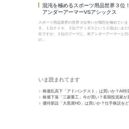
混沌を極めるスポーツ用品世界３位
アンダーアーマーVSアシックス
スポーツ用品業界の世界３位争いが熾烈を極めていま
す。１位ナイキ、２位アディダスという２強はいまだ
在ですが、３位のプーマに、米アンダーアーマーと日
の…
いま読まれてます
株価乱高下「アドバンテスト」は買いか？AI特
株価下落「三菱重工」今が買い？長期投資家が見
優待新設「大黒屋HD」は買いか？仕手株説をど