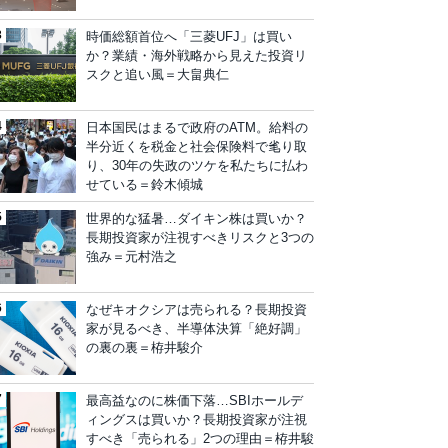
時価総額首位へ「三菱UFJ」は買い
か？業績・海外戦略から見えた投資リ
スクと追い風＝大畠典仁
日本国民はまるで政府のATM。給料の
半分近くを税金と社会保険料で毟り取
り、30年の失政のツケを私たちに払わ
せている＝鈴木傾城
世界的な猛暑…ダイキン株は買いか？
長期投資家が注視すべきリスクと3つの
強み＝元村浩之
なぜキオクシアは売られる？長期投資
家が見るべき、半導体決算「絶好調」
の裏の裏＝栫井駿介
最高益なのに株価下落…SBIホールデ
ィングスは買いか？長期投資家が注視
すべき「売られる」2つの理由＝栫井駿