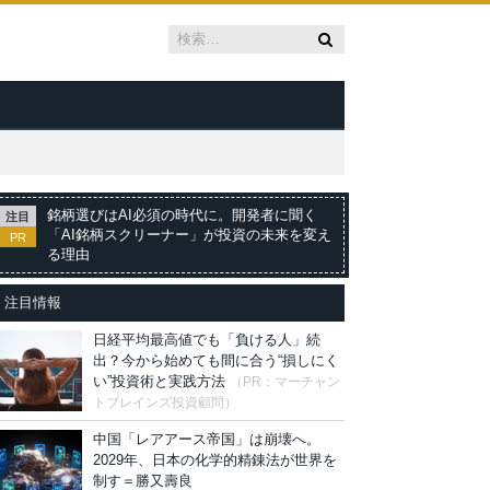
銘柄選びはAI必須の時代に。開発者に聞く
注目
「AI銘柄スクリーナー」が投資の未来を変え
PR
る理由
注目情報
日経平均最高値でも「負ける人」続
出？今から始めても間に合う“損しにく
い”投資術と実践方法
（PR：マーチャン
トブレインズ投資顧問）
中国「レアアース帝国」は崩壊へ。
2029年、日本の化学的精錬法が世界を
制す＝勝又壽良