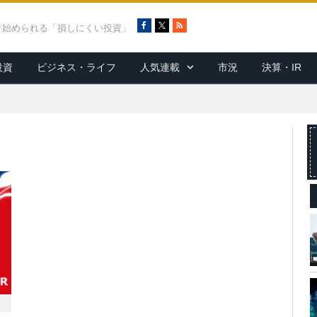
F
X
R
ぐ始められる「損しにくい投資」
a
S
c
S
投資
ビジネス・ライフ
人気連載
市況
決算・IR
e
b
o
o
k