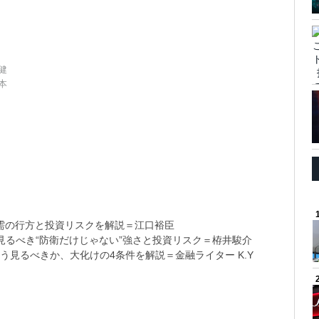
！
健
本
需の行方と投資リスクを解説＝江口裕臣
るべき“防衛だけじゃない”強さと投資リスク＝栫井駿介
う見るべきか、大化けの4条件を解説＝金融ライター K.Y