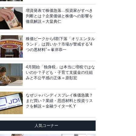
増資発表で株価急落…投資家がすべき
判断とは？企業価値と株価への影響を
徹底解説＝大畠典仁
株価ピークから6割下落「オリエンタル
ランド」は買いか？市場が警戒する“4
つの悪材料”＝峯岸恭一
4月開始「独身税」は本当に増税ではな
いのか？子ども・子育て支援金の仕組
みと不公平感の正体＝原彰宏
なぜジャパンディスプレイ株価急騰？
まだ買い？業績・思惑材料と投資リス
クを解説＝金融ライターK.Y
人気コーナー