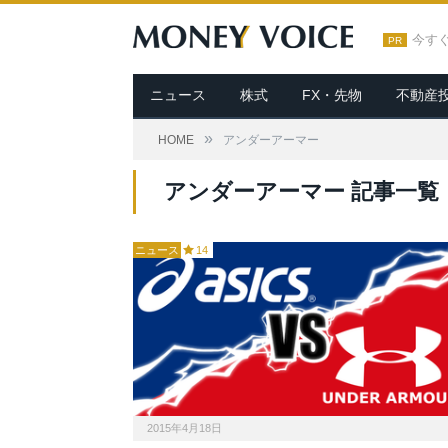
今す
PR
ニュース
株式
FX・先物
不動産
»
HOME
アンダーアーマー
アンダーアーマー 記事一覧
ニュース
14
2015年4月18日