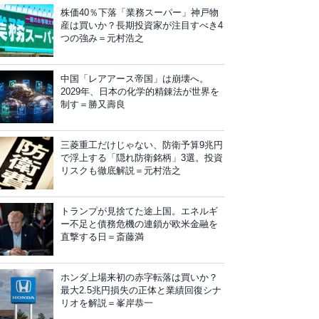
株価40％下落「業務スーパー」神戸物
産は買いか？長期投資家が注目すべき4
つの強み＝元村浩之
中国「レアアース帝国」は崩壊へ。
2029年、日本の化学的精錬法が世界を
制す＝勝又壽良
三菱重工だけじゃない、防衛予算9兆円
で浮上する「隠れ防衛銘柄」3選。投資
リスクも徹底解説＝元村浩之
トランプが見捨てた途上国。エネルギ
ー不足と債務危機の連鎖が欧米金融を
直撃する日＝斎藤満
ホンダ上場来初の赤字転落は買いか？
最大2.5兆円損失の正体と業績回復シナ
リオを解説＝峯岸恭一