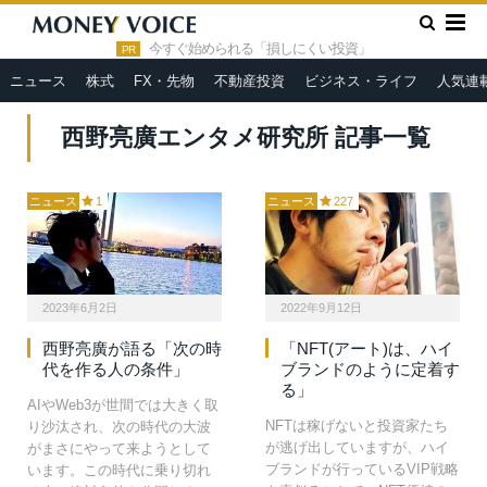
»
HOME
西野亮廣エンタメ研究所
今すぐ始められる「損しにくい投資」
PR
ニュース
株式
FX・先物
不動産投資
ビジネス・ライフ
人気連
西野亮廣エンタメ研究所 記事一覧
ニュース
1
ニュース
227
2023年6月2日
2022年9月12日
西野亮廣が語る「次の時
「NFT(アート)は、ハイ
代を作る人の条件」
ブランドのように定着す
る」
AIやWeb3が世間では大きく取
NFTは稼げないと投資家たち
り沙汰され、次の時代の大波
が逃げ出していますが、ハイ
がまさにやって来ようとして
ブランドが行っているVIP戦略
います。この時代に乗り切れ