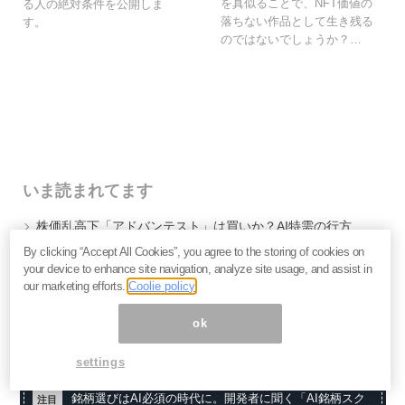
を真似ることで、NFT価値の
る人の絶対条件を公開しま
落ちない作品として生き残る
す。
のではないでしょうか？…
いま読まれてます
株価乱高下「アドバンテスト」は買いか？AI特需の行方
と投資リスクを解説＝江口裕臣
By clicking “Accept All Cookies”, you agree to the storing of cookies on
株価下落「三菱重工」今が買い？長期投資家が見るべ
your device to enhance site navigation, analyze site usage, and assist in
き“防衛だけじゃない”強さと投資リスク＝栫井駿介
our marketing efforts.
Coolie policy
優待新設「大黒屋HD」は買いか？仕手株説をどう見る
べきか、大化けの4条件を解説＝金融ライター K.Y
ok
settings
銘柄選びはAI必須の時代に。開発者に聞く「AI銘柄スク
注目