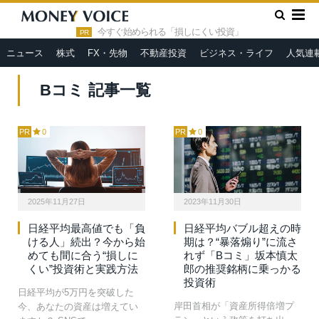
»
HOME
Bコミ
今すぐ始められる「損しにくい投資」
PR
ニュース
株式
FX・先物
不動産投資
ビジネス・ライフ
人気連
Bコミ 記事一覧
PR
0
PR
0
2025年11月27日
2023年11月30日
日経平均最高値でも「負
日経平均バブル超えの時
ける人」続出？今から始
期は？“暴落煽り”に流さ
めても間に合う“損しに
れず「Bコミ」坂本慎太
くい”投資術と実践方法
郎の推奨銘柄に乗っかる
投資術
日経平均が5万円を突破した
岸田首相が「資産所得倍増プ
今、あなたの資産は増えてい