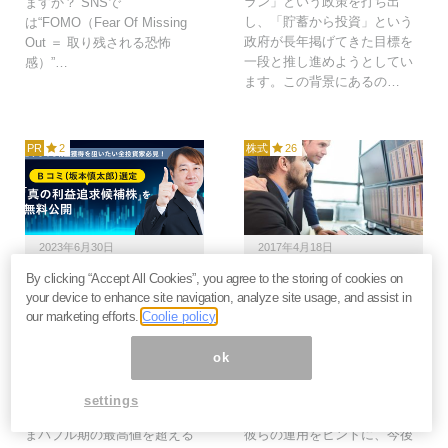
ラン」という政策を打ち出
ますか？ SNSで
し、「貯蓄から投資」という
は“FOMO（Fear Of Missing
政府が長年掲げてきた目標を
Out ＝ 取り残される恐怖
一段と推し進めようとしてい
感）”…
ます。この背景にあるの…
PR
2
株式
26
2023年6月30日
2017年4月18日
By clicking “Accept All Cookies”, you agree to the storing of cookies on
追い風が吹く日本株で何
機関投資家の方針をヒン
your device to enhance site navigation, analyze site usage, and assist in
を買うべきか？「Bコ
トに投資してみよう。銘
our marketing efforts.
Coolie policy
ミ」坂本慎太郎の推奨銘
柄スクリーニングのコツ
柄に乗っかる投資術
＝Bコミ
ok
日経平均株価はバブル後最高
異例の低金利が続く日本で、
値を更新し、約33年ぶりの高
債券を運用する金融機関は難
settings
値圏となっています。このま
しい運用を迫られています。
まバブル期の最高値を超える
彼らの運用をヒントに、今後