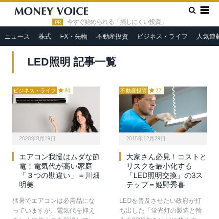
»
HOME
LED照明
今すぐ始められる「損しにくい投資」
PR
ニュース
株式
FX・先物
不動産投資
ビジネス・ライフ
人気連
LED照明 記事一覧
ビジネス・ライフ
80
不動産投資
22
2020年8月19日
2015年12月29日
エアコン我慢はムダな節
大家さん必見！コストと
電！電気代が高い家庭
リスクを最小化する
「３つの勘違い」＝川畑
「LED照明交換」の3ス
明美
テップ＝姫野秀喜
猛暑でエアコンは必需品にな
LEDを普及させたい政府が打
っていますが、電気代を抑え
ち出した「蛍光灯の製造と輸