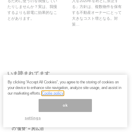
るために使うのを我慢してい
入を2020年をめどに禁止す
たりしませんか？実は、我慢
る」方針は、複数物件を保有
するよりも節電に効果的なこ
する不動産オーナーにとって
とがあります。
大きなコスト増となる。対
策…
いま読まれてます
By clicking “Accept All Cookies”, you agree to the storing of cookies on
働く必要がない人・働いても報われない人の二極化へ
your device to enhance site navigation, analyze site usage, and assist in
――鈴木傾城が語るAI時代のサバイバル論
our marketing efforts.
Coolie policy
努力と根性が裏目に出る時代に。スピリチュアルリーダ
ーMISAが語る「お金の流れに乗る人・外れる人」の違
ok
い
なぜマスクはSpaceXのIPOを急ぐのか。2.9兆ドル「同
settings
時上場」が暴くAI企業の採算性とサム・アルトマンへ
の“復讐”＝房広治