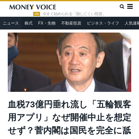
»
»
HOME
ニュース
血税73億円垂れ流し「五輪観客用アプ
リ」なぜ開催中止を想定せず？菅内閣は国民を完全に舐めている＝
今すぐ始められる「損しにくい投資」
PR
原彰宏
ニュース
株式
FX・先物
不動産投資
ビジネス・ライフ
人気連
血税73億円垂れ流し「五輪観客
用アプリ」なぜ開催中止を想定
せず？菅内閣は国民を完全に舐