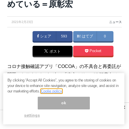
めている＝原彰宏
2021年2月23日
ニュース
シェア
593
はてブ
0
Pocket
ポスト
コロナ接触確認アプリ「COCOA」の不具合と再委託が
問題になりましたが、次は「東京オリ・パラ観客向け
By clicking “Accept All Cookies”, you agree to the storing of cookies on
アプリ」の開発費が73億円と発覚して物議を醸してい
your device to enhance site navigation, analyze site usage, and assist in
ます。もし無観客開催となれば、選手1万5,000人のた
our marketing efforts.
Coolie policy
めに、この開発費をかけることになります。（『
らぽ
ok
×
ーる・マガジン
』原彰宏）
settings
【関連】
NHK受信料削減の切り札「Eテレ売却」にTV