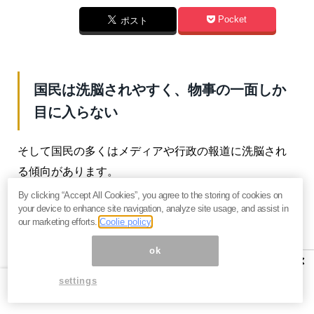
Pocket
ポスト
国民は洗脳されやすく、物事の一面しか
目に入らない
そして国民の多くはメディアや行政の報道に洗脳され
る傾向があります。
By clicking “Accept All Cookies”, you agree to the storing of cookies on
そうでなければ、2020年2月のトイレットペーパー買い
your device to enhance site navigation, analyze site usage, and assist in
占め騒動などは起きないでしょう。テレビでも「〇〇
our marketing efforts.
Coolie policy
がダイエットに効く」と報道されるだけで、スーパー
ok
×
の棚から当該商品が蒸発するのも考えていないからで
settings
す。