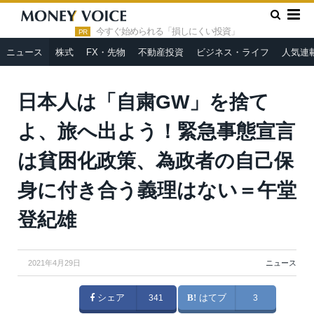
»
»
HOME
ニュース
日本人は「自粛GW」を捨てよ、旅へ出よ
う！緊急事態宣言は貧困化政策、為政者の自己保身に付き合う義理
今すぐ始められる「損しにくい投資」
PR
はない＝午堂登紀雄
ニュース
株式
FX・先物
不動産投資
ビジネス・ライフ
人気連
日本人は「自粛GW」を捨て
よ、旅へ出よう！緊急事態宣言
は貧困化政策、為政者の自己保
身に付き合う義理はない＝午堂
登紀雄
2021年4月29日
ニュース
シェア
341
はてブ
3