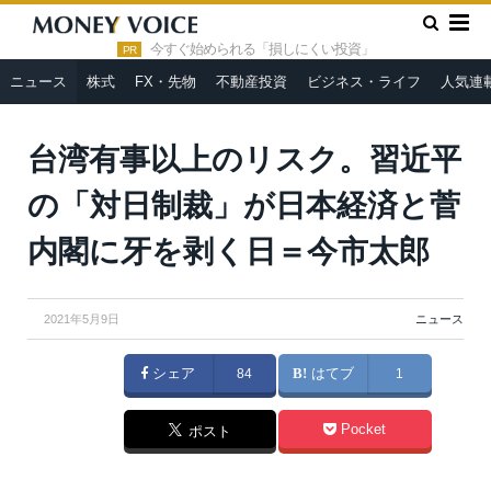
»
»
HOME
ニュース
台湾有事以上のリスク。習近平の「対日制
裁」が日本経済と菅内閣に牙を剥く日＝今市太郎
今すぐ始められる「損しにくい投資」
PR
ニュース
株式
FX・先物
不動産投資
ビジネス・ライフ
人気連
台湾有事以上のリスク。習近平
の「対日制裁」が日本経済と菅
内閣に牙を剥く日＝今市太郎
2021年5月9日
ニュース
シェア
84
はてブ
1
Pocket
ポスト