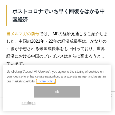
ポストコロナでいち早く回復をはかる中
国経済
当メルマガの前号
では、IMFの経済見通しをご紹介しま
した。中国の2021年・22年の経済成長率は、かなりの
回復が予想される米国成長率をも上回っており、世界
経済における中国のプレゼンスはさらに高まろうとし
ています。
By clicking “Accept All Cookies”, you agree to the storing of cookies on
ここで中国が対オーストラリアで見せた「輸入品の差
your device to enhance site navigation, analyze site usage, and assist in
our marketing efforts.
Coolie policy
し止め措置」を日本に対しても行った場合、今年後半
に向けての日本経済はいったいどうなってしまうので
ok
×
しょうか。
settings
そうでなくてもコロナ禍でダメージが大きい日本に