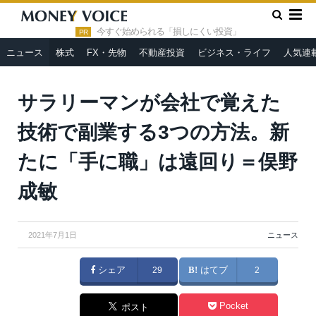
»
»
HOME
ニュース
サラリーマンが会社で覚えた技術で副業す
る3つの方法。新たに「手に職」は遠回り＝俣野成敏
今すぐ始められる「損しにくい投資」
PR
ニュース
株式
FX・先物
不動産投資
ビジネス・ライフ
人気連
サラリーマンが会社で覚えた
技術で副業する3つの方法。新
たに「手に職」は遠回り＝俣野
成敏
2021年7月1日
ニュース
シェア
29
はてブ
2
Pocket
ポスト