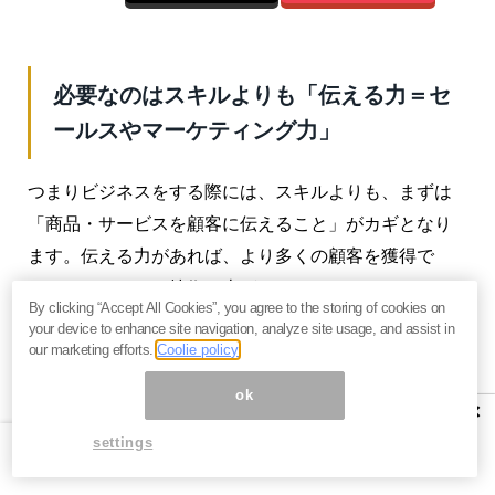
必要なのはスキルよりも「伝える力＝セ
ールスやマーケティング力」
つまりビジネスをする際には、スキルよりも、まずは
「商品・サービスを顧客に伝えること」がカギとなり
ます。伝える力があれば、より多くの顧客を獲得で
き、それによって技術も上がっていきます。
By clicking “Accept All Cookies”, you agree to the storing of cookies on
your device to enhance site navigation, analyze site usage, and assist in
むしろ、必要なのはスキルよりも「伝える力＝セール
our marketing efforts.
Coolie policy
スやマーケティング力」のほうだということが、ご理
ok
解いただけたのではないでしょうか。
×
settings
実のところ、伝える力があれば、それだけで十分ビジ
ネスとして成り立ちます。副業初心者の場合は、結果