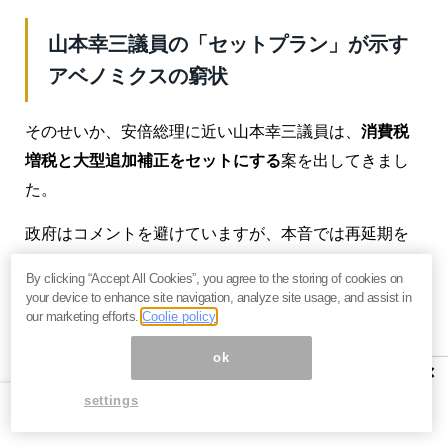
山本幸三議員の「セットプラン」が示す
アベノミクスの窮状
そのせいか、安倍総理に近い山本幸三議員は、
消費税
増税と大型追加補正をセットにする
案を出してきまし
た。
政府はコメントを避けていますが、本音では再延期を
したい消費税ですが、日経新聞に先に書かれ、野党が
By clicking “Accept All Cookies”, you agree to the storing of cookies on
連名で延期を主張してきたため、延期を得点にはでき
your device to enhance site navigation, analyze site usage, and assist in
our marketing efforts.
Coolie policy
ません。
ok
予定通り引き上げねばならなくなった場合には、その
×
影響を大型補正でカバーせざるを得ない、ということ
settings
のようです。