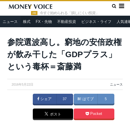
»
»
HOME
ニュース
参院選波高し。窮地の安倍政権が飲み干し
た「GDPプラス」という毒杯＝斎藤満
今すぐ始められる「損しにくい投資」
PR
ニュース
株式
FX・先物
不動産投資
ビジネス・ライフ
人気連
From
首相官邸ホームページ
参院選波高し。窮地の安倍政権
が飲み干した「GDPプラス」
という毒杯＝斎藤満
2016年5月22日
ニュース
シェア
37
はてブ
5
Pocket
ポスト