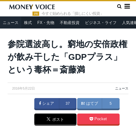
»
»
HOME
ニュース
参院選波高し。窮地の安倍政権が飲み干し
た「GDPプラス」という毒杯＝斎藤満
今すぐ始められる「損しにくい投資」
PR
ニュース
株式
FX・先物
不動産投資
ビジネス・ライフ
人気連
From
首相官邸ホームページ
参院選波高し。窮地の安倍政権
が飲み干した「GDPプラス」
という毒杯＝斎藤満
2016年5月22日
ニュース
シェア
37
はてブ
5
Pocket
ポスト