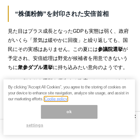
“株価粉飾”を封印された安倍首相
見た目はプラス成長となったGDPも実態は弱く、政府
がいくら「景気は緩やかに回復」と繰り返しても、国
民にその実感はありません。この夏には
参議院選挙
が
予定され、安倍総理は野党が候補者を用意できないう
ちに
衆参ダブル選挙
に持ち込みたい意向のようです。
そして何よりも選挙を優先する政府としては、それま
By clicking “Accept All Cookies”, you agree to the storing of cookies on
でに
円安株高
に誘導したいと思っています。
your device to enhance site navigation, analyze site usage, and assist in
our marketing efforts.
Coolie policy
ところが、円安誘導はまかりならぬと、
米国財務省が
ok
日本を「為替監視国」にリストアップ
し、今回のサミ
×
ットでも
通貨安誘導を厳しくけん制
してきました。そ
settings
うなると、為替介入はおろか、日銀がマイナス金利を