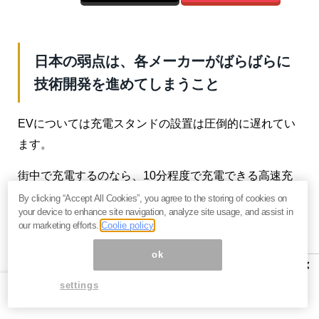
日本の弱点は、各メーカーがばらばらに
技術開発を進めてしまうこと
EVについては充電スタンドの設置は圧倒的に遅れてい
ます。
街中で充電するのなら、10分程度で充電できる高速充
電が必要になります。街のスタンドで充電するのに1時
By clicking “Accept All Cookies”, you agree to the storing of cookies on
your device to enhance site navigation, analyze site usage, and assist in
間かかっては、ユーザーもついてゆけません。
our marketing efforts.
Coolie policy
時間がかかるなら、自宅で家庭用設備で充電できるよ
ok
×
うにするか、取り換え用バッテリーを持ち歩き、簡単
settings
に交換できる形にする必要があります。