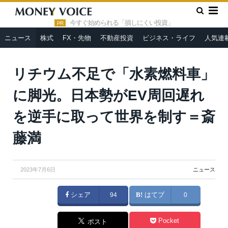
»
»
HOME
ニュース
リチウム不足で「水素燃料車」に脚光。日
本勢がEV周回遅れを逆手に取って世界を制す＝斎藤満
今すぐ始められる「損しにくい投資」
PR
ニュース
株式
FX・先物
不動産投資
ビジネス・ライフ
人気連
リチウム不足で「水素燃料車」
に脚光。日本勢がEV周回遅れ
を逆手に取って世界を制す＝斎
藤満
2023年7月6日
ニュース
シェア
94
はてブ
0
Pocket
ポスト