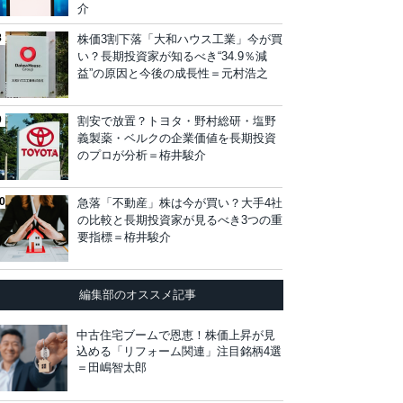
介
株価3割下落「大和ハウス工業」今が買
い？長期投資家が知るべき“34.9％減
益”の原因と今後の成長性＝元村浩之
割安で放置？トヨタ・野村総研・塩野
義製薬・ベルクの企業価値を長期投資
のプロが分析＝栫井駿介
急落「不動産」株は今が買い？大手4社
の比較と長期投資家が見るべき3つの重
要指標＝栫井駿介
編集部のオススメ記事
中古住宅ブームで恩恵！株価上昇が見
込める「リフォーム関連」注目銘柄4選
＝田嶋智太郎