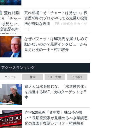
荒れ相場こそ「チャートは見ない」投
資歴40年のプロがやってる先乗り投資
法が有効な理由
（PR：株式会社カイザ
ー）
なぜバフェットは50兆円を握りしめて
動かないのか？最新インタビューから
見えた次の一手＝栫井駿介
アクセスランキング
ニュース
株式
FX・先物
ビジネス
貧乏人は水を飲むな。「水道民営化」
を推進するIMF、次のターゲットは日
本
赤字520億円「資生堂」株は今が買
い？長期投資家が見極めるべき業績悪
化の真因と復活シナリオ＝栫井駿介