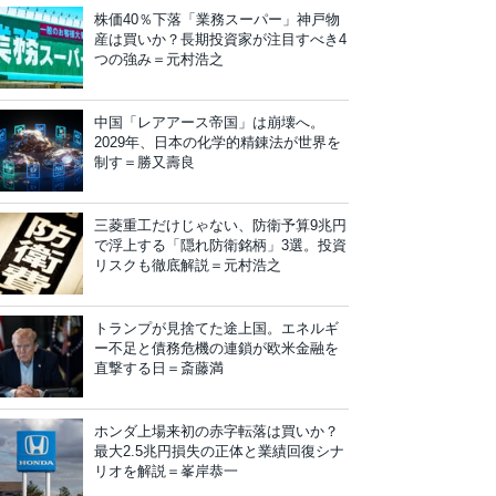
株価40％下落「業務スーパー」神戸物
産は買いか？長期投資家が注目すべき4
つの強み＝元村浩之
中国「レアアース帝国」は崩壊へ。
2029年、日本の化学的精錬法が世界を
制す＝勝又壽良
三菱重工だけじゃない、防衛予算9兆円
で浮上する「隠れ防衛銘柄」3選。投資
リスクも徹底解説＝元村浩之
トランプが見捨てた途上国。エネルギ
ー不足と債務危機の連鎖が欧米金融を
直撃する日＝斎藤満
ホンダ上場来初の赤字転落は買いか？
最大2.5兆円損失の正体と業績回復シナ
リオを解説＝峯岸恭一