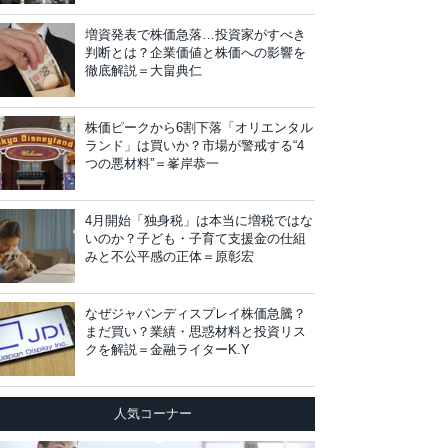
増資発表で株価急落…投資家がすべき
判断とは？企業価値と株価への影響を
徹底解説＝大畠典仁
株価ピークから6割下落「オリエンタル
ランド」は買いか？市場が警戒する“4
つの悪材料”＝峯岸恭一
4月開始「独身税」は本当に増税ではな
いのか？子ども・子育て支援金の仕組
みと不公平感の正体＝原彰宏
なぜジャパンディスプレイ株価急騰？
まだ買い？業績・思惑材料と投資リス
クを解説＝金融ライターK.Y
人気コーナー