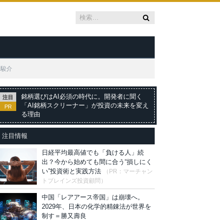
井駿介
銘柄選びはAI必須の時代に。開発者に聞く
注目
「AI銘柄スクリーナー」が投資の未来を変え
PR
る理由
注目情報
日経平均最高値でも「負ける人」続
出？今から始めても間に合う“損しにく
い”投資術と実践方法
（PR：マーチャン
トブレインズ投資顧問）
中国「レアアース帝国」は崩壊へ。
2029年、日本の化学的精錬法が世界を
制す＝勝又壽良