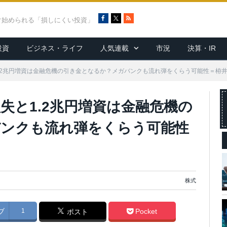
F
X
R
ぐ始められる「損しにくい投資」
a
S
c
S
投資
ビジネス・ライフ
人気連載
市況
決算・IR
e
b
o
1.2兆円増資は金融危機の引き金となるか？メガバンクも流れ弾をくらう可能性＝栫
o
k
損失と1.2兆円増資は金融危機の
バンクも流れ弾をくらう可能性
株式
ブ
1
Pocket
ポスト