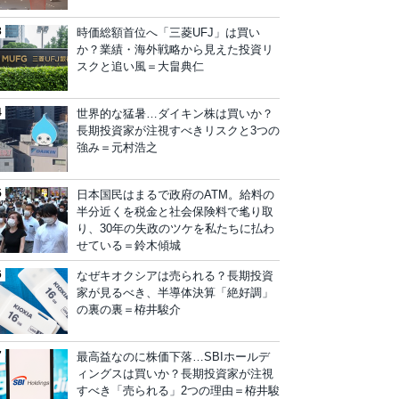
時価総額首位へ「三菱UFJ」は買い
か？業績・海外戦略から見えた投資リ
スクと追い風＝大畠典仁
世界的な猛暑…ダイキン株は買いか？
長期投資家が注視すべきリスクと3つの
強み＝元村浩之
日本国民はまるで政府のATM。給料の
半分近くを税金と社会保険料で毟り取
り、30年の失政のツケを私たちに払わ
せている＝鈴木傾城
なぜキオクシアは売られる？長期投資
家が見るべき、半導体決算「絶好調」
の裏の裏＝栫井駿介
最高益なのに株価下落…SBIホールデ
ィングスは買いか？長期投資家が注視
すべき「売られる」2つの理由＝栫井駿