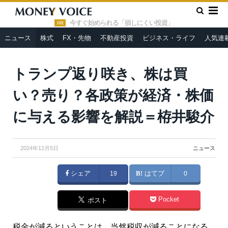
»
»
HOME
ニュース
トランプ返り咲き、株は買い？売り？各政
策が経済・株価に与える影響を解説＝栫井駿介
今すぐ始められる「損しにくい投資」
PR
ニュース
株式
FX・先物
不動産投資
ビジネス・ライフ
人気連
トランプ返り咲き、株は買
い？売り？各政策が経済・株価
に与える影響を解説＝栫井駿介
2024年12月5日
ニュース
シェア
19
はてブ
0
Pocket
ポスト
税金が減るということは、当然税収が減ることになる