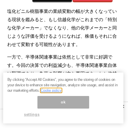
塩化ビニル樹脂事業の業績変動の幅が大きくなってい
る現状を鑑みると、もし信越化学がこれまでの「特別
な化学メーカー」でなくなり、他の化学メーカーと同
じような評価を受けるようになれば、株価もそれに合
わせて変動する可能性があります。
一方で、半導体関連事業は依然として非常に好調で
す。今回の決算での利益減少も、半導体関連事業自体
は堅調であり、為替の影響が主な要因であったと信越
By clicking “Accept All Cookies”, you agree to the storing of cookies on
化学も明言しています。半導体市場は拡大が続くと見
your device to enhance site navigation, analyze site usage, and assist in
込まれるため、この事業が信越化学の評価を支える要
our marketing efforts.
Coolie policy
因となるでしょう。
ok
×
settings
まとめ