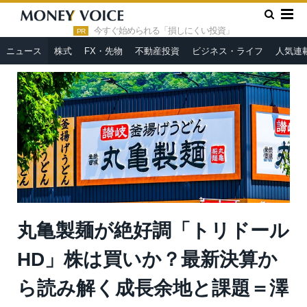
»
»
HOME
ニュース
丸亀製麺が絶好調「トリドールHD」株は
買いか？最新決算から読み解く成長余地と課題＝澤田聖陽
今すぐ始められる「損しにくい投資」
PR
ニュース
株式
FX・先物
不動産投資
ビジネス・ライフ
人気連
丸亀製麺が絶好調「トリドール
HD」株は買いか？最新決算か
ら読み解く成長余地と課題＝澤