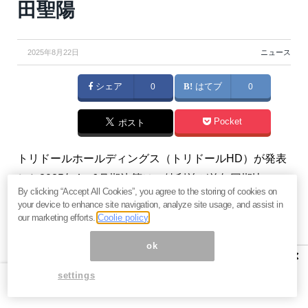
田聖陽
2025年8月22日
ニュース
シェア
0
はてブ
0
Pocket
ポスト
トリドールホールディングス（トリドールHD）が発表
した2025年4～6月期決算は、純利益が前年同期比
By clicking “Accept All Cookies”, you agree to the storing of cookies on
190％超の大幅増となり、3年ぶりに最高益を更新し
your device to enhance site navigation, analyze site usage, and assist in
た。主力の丸亀製麺が季節商品のヒットや施策効果で
our marketing efforts.
Coolie policy
好調を維持し、国内ではコナズ珈琲が急成長、海外事
ok
×
業も不採算店舗の撤退で収益改善が進んでいる。通期
settings
予想に対して第1四半期だけで8割の利益を稼ぐ異例の
好スタートを切った同社の決算内容を詳しく分析す