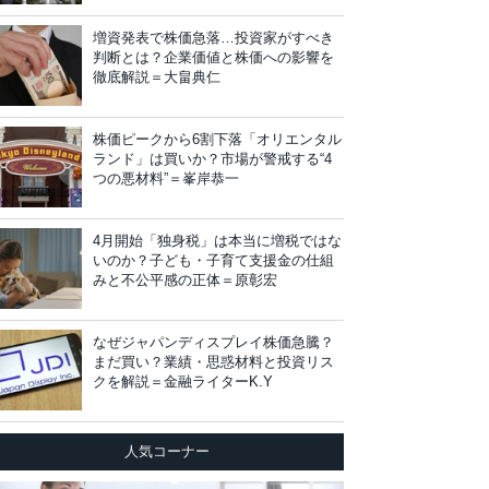
増資発表で株価急落…投資家がすべき
判断とは？企業価値と株価への影響を
徹底解説＝大畠典仁
株価ピークから6割下落「オリエンタル
ランド」は買いか？市場が警戒する“4
つの悪材料”＝峯岸恭一
4月開始「独身税」は本当に増税ではな
いのか？子ども・子育て支援金の仕組
みと不公平感の正体＝原彰宏
なぜジャパンディスプレイ株価急騰？
まだ買い？業績・思惑材料と投資リス
クを解説＝金融ライターK.Y
人気コーナー