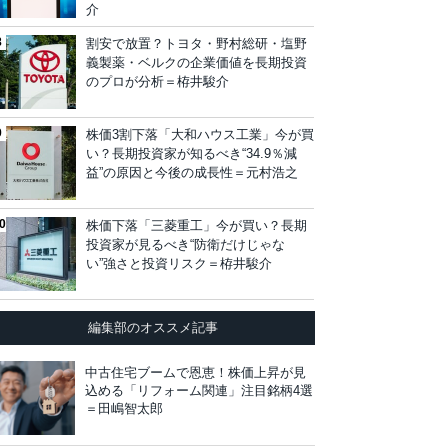
介
割安で放置？トヨタ・野村総研・塩野
義製薬・ベルクの企業価値を長期投資
のプロが分析＝栫井駿介
株価3割下落「大和ハウス工業」今が買
い？長期投資家が知るべき“34.9％減
益”の原因と今後の成長性＝元村浩之
株価下落「三菱重工」今が買い？長期
投資家が見るべき“防衛だけじゃな
い”強さと投資リスク＝栫井駿介
編集部のオススメ記事
中古住宅ブームで恩恵！株価上昇が見
込める「リフォーム関連」注目銘柄4選
＝田嶋智太郎