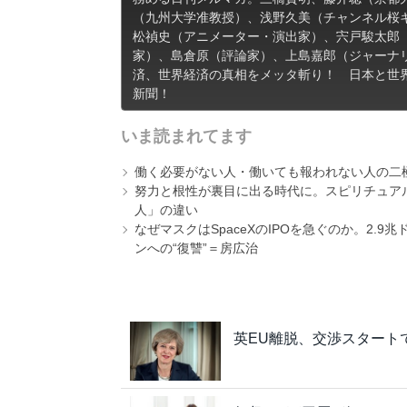
（九州大学准教授）、浅野久美（チャンネル桜
松禎史（アニメーター・演出家）、宍戸駿太郎
家）、島倉原（評論家）、上島嘉郎（ジャーナ
済、世界経済の真相をメッタ斬り！ 日本と世
新聞！
いま読まれてます
働く必要がない人・働いても報われない人の二
努力と根性が裏目に出る時代に。スピリチュアル
人」の違い
なぜマスクはSpaceXのIPOを急ぐのか。2.
ンへの“復讐”＝房広治
英EU離脱、交渉スタートで