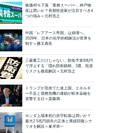
株価40％下落「業務スーパー」神戸物
産は買いか？長期投資家が注目すべき4
つの強み＝元村浩之
中国「レアアース帝国」は崩壊へ。
2029年、日本の化学的精錬法が世界を
制す＝勝又壽良
三菱重工だけじゃない、防衛予算9兆円
で浮上する「隠れ防衛銘柄」3選。投資
リスクも徹底解説＝元村浩之
トランプが見捨てた途上国。エネルギ
ー不足と債務危機の連鎖が欧米金融を
直撃する日＝斎藤満
ホンダ上場来初の赤字転落は買いか？
最大2.5兆円損失の正体と業績回復シナ
リオを解説＝峯岸恭一