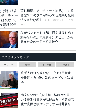
荒れ相場こそ「チャートは見ない」投
資歴40年のプロがやってる先乗り投資
法が有効な理由
（PR：株式会社カイザ
ー）
なぜバフェットは50兆円を握りしめて
動かないのか？最新インタビューから
見えた次の一手＝栫井駿介
アクセスランキング
ニュース
株式
FX・先物
ビジネス
貧乏人は水を飲むな。「水道民営化」
を推進するIMF、次のターゲットは日
本
赤字520億円「資生堂」株は今が買
い？長期投資家が見極めるべき業績悪
化の真因と復活シナリオ＝栫井駿介