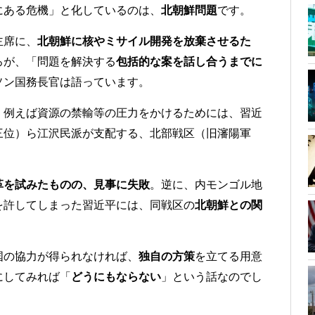
にある危機」と化しているのは、
北朝鮮問題
です。
主席に、
北朝鮮に核やミサイル開発を放棄させるた
ろが、「問題を解決する
包括的な案を話し合うまでに
ソン国務長官は語っています。
、例えば資源の禁輸等の圧力をかけるためには、習近
三位）ら江沢民派が支配する、北部戦区（旧瀋陽軍
革を試みたものの、見事に失敗
。逆に、内モンゴル地
を許してしまった習近平には、同戦区の
北朝鮮との関
国の協力が得られなければ、
独自の方策
を立てる用意
にしてみれば「
どうにもならない
」という話なのでし