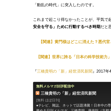
「動乱の時代」に突入したのです。
これまで起こり得なかったことが、平気で
安全を守る」ために行動するべき時期
だと
【関連】黄門様はどこに消えた？悪代官
【関連】世界に誇る「日本の科学技術力」
『
三橋貴明の「新」経世済民新聞
』2017年
無料メルマガ好評配信中
三橋貴明の「新」経世済民新聞
[無料 ほぼ日刊]
●テレビ、雜誌、ネットで話題沸騰！日本中の
務める日刊メルマガ。三橋貴明、藤井聡（京都