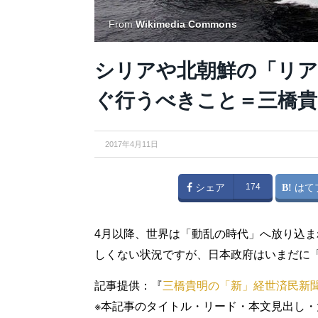
From
Wikimedia Commons
シリアや北朝鮮の「リア
ぐ行うべきこと＝三橋貴
2017年4月11日
シェア
174
はて
4月以降、世界は「動乱の時代」へ放り込
しくない状況ですが、日本政府はいまだに
記事提供：『
三橋貴明の「新」経世済民新
※本記事のタイトル・リード・本文見出し・太