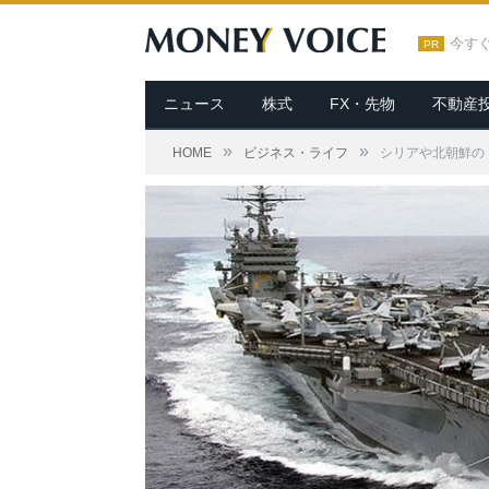
今す
PR
ニュース
株式
FX・先物
不動産
»
»
HOME
ビジネス・ライフ
シリアや北朝鮮の