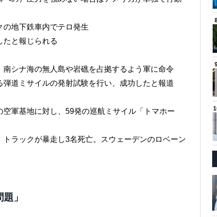
クの地下鉄車内でテロ発生
したと報じられる
、南シナ海の無人島や岩礁を占拠するよう軍に命令
る弾道ミサイルの発射試験を行い、成功したと報道
の空軍基地に対し、59発の巡航ミサイル「トマホー
、トラックが暴走し3名死亡。スウェーデンのロベーン
問題」