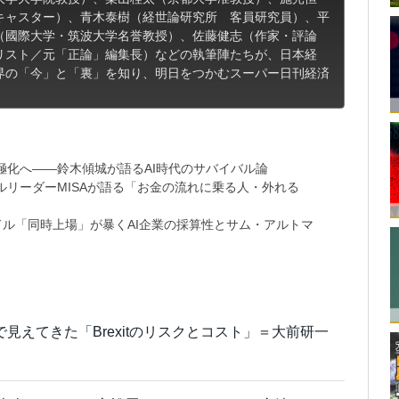
キャスター）、青木泰樹（経世論研究所 客員研究員）、平
（國際大学・筑波大学名誉教授）、佐藤健志（作家・評論
リスト／元「正論」編集長）などの執筆陣たちが、日本経
界の「今」と「裏」を知り、明日をつかむスーパー日刊経済
極化へ――鈴木傾城が語るAI時代のサバイバル論
リーダーMISAが語る「お金の流れに乗る人・外れる
9兆ドル「同時上場」が暴くAI企業の採算性とサム・アルトマ
見えてきた「Brexitのリスクとコスト」＝大前研一