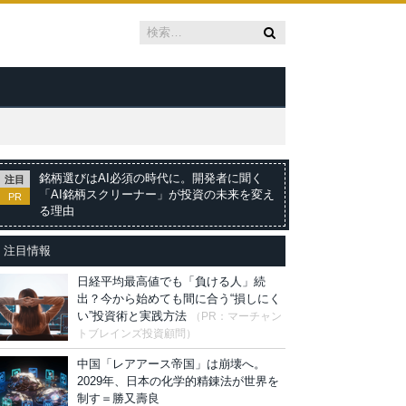
銘柄選びはAI必須の時代に。開発者に聞く
注目
「AI銘柄スクリーナー」が投資の未来を変え
PR
る理由
注目情報
日経平均最高値でも「負ける人」続
出？今から始めても間に合う“損しにく
い”投資術と実践方法
（PR：マーチャン
トブレインズ投資顧問）
中国「レアアース帝国」は崩壊へ。
2029年、日本の化学的精錬法が世界を
制す＝勝又壽良