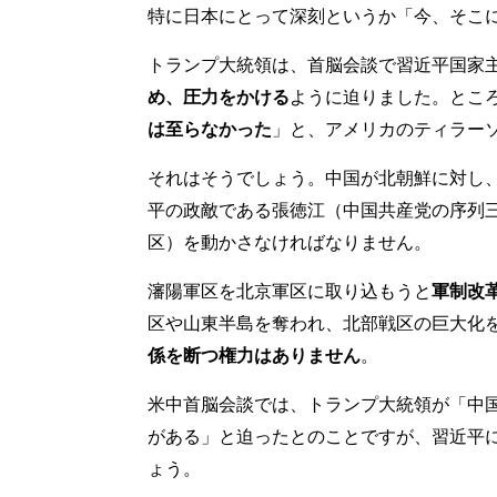
特に日本にとって深刻というか「今、そこ
トランプ大統領は、首脳会談で習近平国家
め、圧力をかける
ように迫りました。とこ
は至らなかった
」と、アメリカのティラー
それはそうでしょう。中国が北朝鮮に対し
平の政敵である張徳江（中国共産党の序列
区）を動かさなければなりません。
瀋陽軍区を北京軍区に取り込もうと
軍制改
区や山東半島を奪われ、北部戦区の巨大化
係を断つ権力はありません
。
米中首脳会談では、トランプ大統領が「中
がある」と迫ったとのことですが、習近平
ょう。