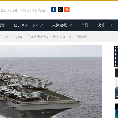
F
X
R
ぐ始められる「損しにくい投資」
a
S
c
S
投資
ビジネス・ライフ
人気連載
市況
決算・IR
e
b
o
「リアル」を前に、日本政府が今すぐ行うべきこと＝三橋貴明
o
k