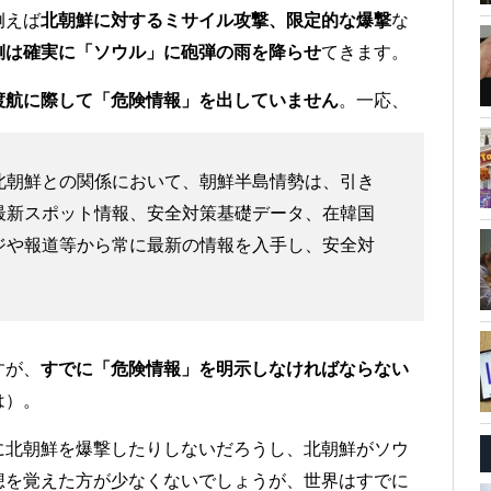
例えば
北朝鮮に対するミサイル攻撃、限定的な爆撃
な
側は確実に「ソウル」に砲弾の雨を降らせ
てきます。
渡航に際して「危険情報」を出していません
。一応、
北朝鮮との関係において、朝鮮半島情勢は、引き
最新スポット情報、安全対策基礎データ、在韓国
ジや報道等から常に最新の情報を入手し、安全対
すが、
すでに「危険情報」を明示しなければならない
は）。
に北朝鮮を爆撃したりしないだろうし、北朝鮮がソウ
想を覚えた方が少なくないでしょうが、世界はすでに