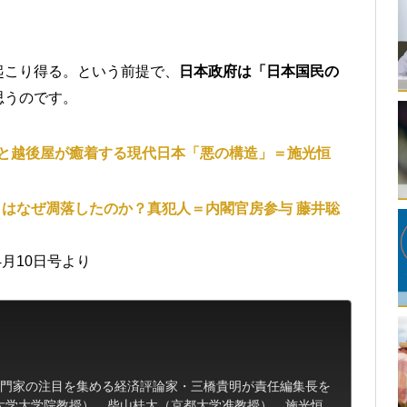
起こり得る。という前提で、
日本政府は「日本国民の
思うのです。
と越後屋が癒着する現代日本「悪の構造」＝施光恒
はなぜ凋落したのか？真犯人＝内閣官房参与 藤井聡
4月10日号より
専門家の注目を集める経済評論家・三橋貴明が責任編集長を
大学大学院教授）、柴山桂太（京都大学准教授）、施光恒