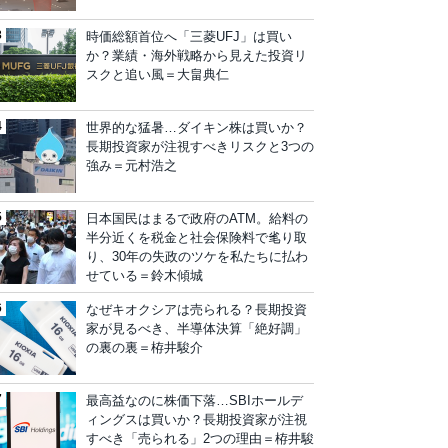
時価総額首位へ「三菱UFJ」は買い
か？業績・海外戦略から見えた投資リ
スクと追い風＝大畠典仁
世界的な猛暑…ダイキン株は買いか？
長期投資家が注視すべきリスクと3つの
強み＝元村浩之
日本国民はまるで政府のATM。給料の
半分近くを税金と社会保険料で毟り取
り、30年の失政のツケを私たちに払わ
せている＝鈴木傾城
なぜキオクシアは売られる？長期投資
家が見るべき、半導体決算「絶好調」
の裏の裏＝栫井駿介
最高益なのに株価下落…SBIホールデ
ィングスは買いか？長期投資家が注視
すべき「売られる」2つの理由＝栫井駿