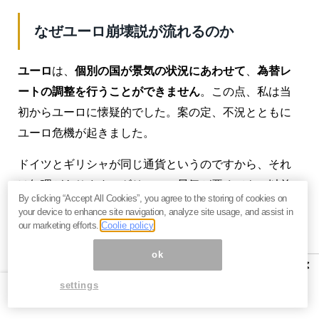
なぜユーロ崩壊説が流れるのか
ユーロ
は、
個別の国が景気の状況にあわせて
、
為替レ
ートの調整を行うことができません
。この点、私は当
初からユーロに懐疑的でした。案の定、不況とともに
ユーロ危機が起きました。
ドイツとギリシャが同じ通貨というのですから、それ
は無理があります。ギリシャの景気が悪くても、以前
By clicking “Accept All Cookies”, you agree to the storing of cookies on
のように為替レートを切り下げたり利下げすることが
your device to enhance site navigation, analyze site usage, and assist in
できません。
our marketing efforts.
Coolie policy
ok
かくしてユーロは下落し、
ユーロ崩壊か
と物議をかも
×
すこととなりました。このため、いわゆる
「経済健全
settings
な国」のドイツ
は、非常に安い為替レートで、
輸出産