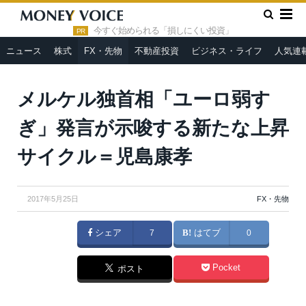
»
»
HOME
FX・先物
メルケル独首相「ユーロ弱すぎ」発言が
示唆する新たな上昇サイクル＝児島康孝
今すぐ始められる「損しにくい投資」
PR
ニュース
株式
FX・先物
不動産投資
ビジネス・ライフ
人気連
360b / Shutterstock.com
メルケル独首相「ユーロ弱す
ぎ」発言が示唆する新たな上昇
サイクル＝児島康孝
2017年5月25日
FX・先物
シェア
7
はてブ
0
Pocket
ポスト