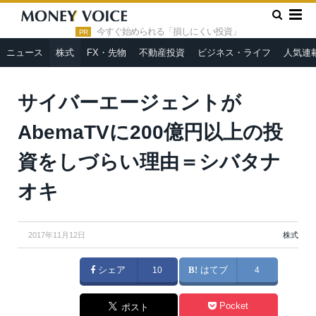
»
»
HOME
株式
サイバーエージェントがAbemaTVに200億円
以上の投資をしづらい理由＝シバタナオキ
今すぐ始められる「損しにくい投資」
PR
ニュース
株式
FX・先物
不動産投資
ビジネス・ライフ
人気連
サイバーエージェントが
AbemaTVに200億円以上の投
資をしづらい理由＝シバタナ
オキ
2017年11月12日
株式
シェア
10
はてブ
4
Pocket
ポスト