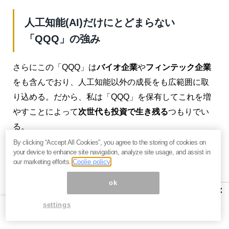
人工知能(AI)だけにとどまらない
「QQQ」の強み
さらにこの「QQQ」は
バイオ企業
や
フィンテック企業
をも含んでおり、人工知能以外の成長をも広範囲に取
り込める。だから、私は「QQQ」を保有してこれを増
やすことによって
次世代も投資で生き残る
つもりでい
る。
By clicking “Accept All Cookies”, you agree to the storing of cookies on
間違えても、自ら相場に乗り込んで、人工知能が支配
your device to enhance site navigation, analyze site usage, and assist in
our marketing efforts.
Coolie policy
するクオンツ系と張り合うつもりはない。相場に乗る
のではなく、
相場を荒らしている人工知能の背に乗っ
ok
×
て利益を吸い上げる
。ドラゴンの背に乗るというの
settings
は、そういうやり方だ。