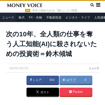
»
»
HOME
ニュース
次の10年、全人類の仕事を奪う人工知能
(AI)に殺されないための投資術＝鈴木傾城
今すぐ始められる「損しにくい投資」
PR
ニュース
株式
FX・先物
不動産投資
ビジネス・ライフ
人気連
次の10年、全人類の仕事を奪
う人工知能(AI)に殺されないた
めの投資術＝鈴木傾城
2017年12月17日
ニュース
シェア
803
はてブ
8
Pocket
ポスト