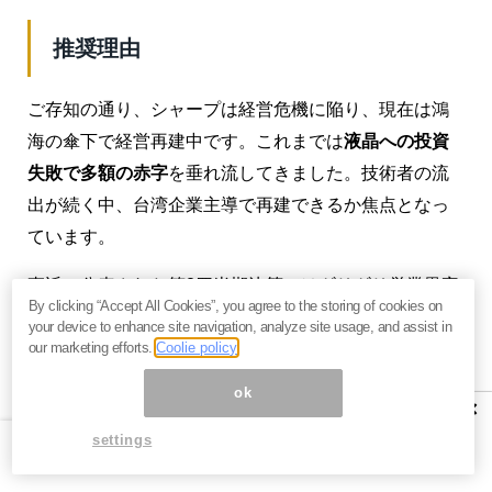
推奨理由
ご存知の通り、シャープは経営危機に陥り、現在は鴻
海の傘下で経営再建中です。これまでは
液晶への投資
失敗で多額の赤字
を垂れ流してきました。技術者の流
出が続く中、台湾企業主導で再建できるか焦点となっ
ています。
直近に公表された第2四半期決算ではギリギリ営業黒字
By clicking “Accept All Cookies”, you agree to the storing of cookies on
に持ち直し、経営再建に向けた意気込みを感じること
your device to enhance site navigation, analyze site usage, and assist in
ができました。もちろん、意気込みだけで経営を立て
our marketing efforts.
Coolie policy
直せるわけではありませんが、
着実にコスト削減が進
ok
×
んでいる
ことは事実でしょう。
settings
決算発表とタイミングを同じくして、日本経済新聞朝