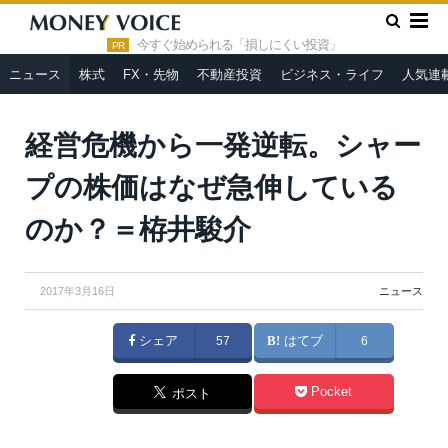
»
»
HOME
ニュース
経営危機から一発逆転。シャープの株価は
なぜ急伸しているのか？＝栫井駿介
今すぐ始められる「損しにくい投資」
PR
ニュース
株式
FX・先物
不動産投資
ビジネス・ライフ
人気連
経営危機から一発逆転。シャー
プの株価はなぜ急伸している
のか？＝栫井駿介
2017年3月16日
ニュース
シェア
57
はてブ
6
Pocket
ポスト