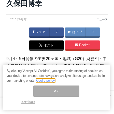
久保田博幸
2015年9月3日
ニュース
シェア
2
はてブ
0
Pocket
ポスト
9月4～5日開催の主要20ヶ国・地域（G20）財務相・中
央銀行総裁会議は、日本からは麻生太郎財務相と黒田
By clicking “Accept All Cookies”, you agree to the storing of cookies on
東彦日銀総裁が出席し、中国経済や米利上げが主な焦
your device to enhance site navigation, analyze site usage, and assist in
点に。世界同時株安による市場の動揺はまだ収束して
our marketing efforts.
Coolie policy
いないものの、金融アナリストの久保田博幸氏はそれ
ok
×
が「
FRBの利上げそのものを阻止するものとはならな
settings
い
」と見ています。