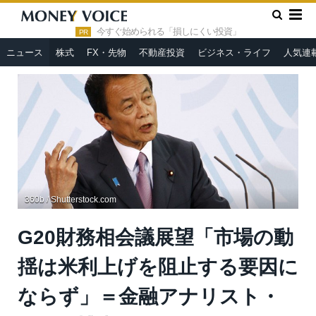
»
»
HOME
ニュース
G20財務相会議展望「市場の動揺は米利上
げを阻止する要因にならず」＝金融アナリスト・久保田博幸
今すぐ始められる「損しにくい投資」
PR
ニュース
株式
FX・先物
不動産投資
ビジネス・ライフ
人気連
360b / Shutterstock.com
G20財務相会議展望「市場の動
揺は米利上げを阻止する要因に
ならず」＝金融アナリスト・