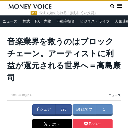
»
»
HOME
ニュース
音楽業界を救うのはブロックチェーン。ア
ーティストに利益が還元される世界へ＝高島康司
今すぐ始められる「損しにくい投資」
PR
ニュース
株式
FX・先物
不動産投資
ビジネス・ライフ
人気連
音楽業界を救うのはブロック
チェーン。アーティストに利
益が還元される世界へ＝高島康
司
2018年10月14日
ニュース
シェア
326
はてブ
1
Pocket
ポスト