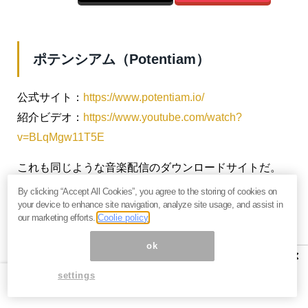
ポテンシアム（Potentiam）
公式サイト：
https://www.potentiam.io/
紹介ビデオ：
https://www.youtube.com/watch?
v=BLqMgw11T5E
これも同じような音楽配信のダウンロードサイトだ。
ただ支払いは、スマートコントラクトに準拠した
By clicking “Accept All Cookies”, you agree to the storing of cookies on
your device to enhance site navigation, analyze site usage, and assist in
ERC20の独自トークン「
PTMトークン
」によって行わ
our marketing efforts.
Coolie policy
れる。このプラットフォームは有名無名にかかわら
ok
ず、
どんなアーティストも自分の曲やアルバムを販売
×
することができる
。アーティストには
50％の利益
が還
settings
元される。