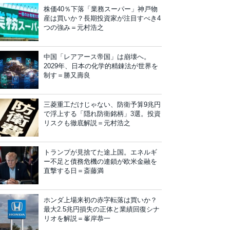
株価40％下落「業務スーパー」神戸物
産は買いか？長期投資家が注目すべき4
つの強み＝元村浩之
中国「レアアース帝国」は崩壊へ。
2029年、日本の化学的精錬法が世界を
制す＝勝又壽良
三菱重工だけじゃない、防衛予算9兆円
で浮上する「隠れ防衛銘柄」3選。投資
リスクも徹底解説＝元村浩之
トランプが見捨てた途上国。エネルギ
ー不足と債務危機の連鎖が欧米金融を
直撃する日＝斎藤満
ホンダ上場来初の赤字転落は買いか？
最大2.5兆円損失の正体と業績回復シナ
リオを解説＝峯岸恭一