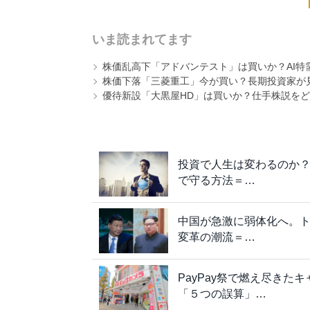
いま読まれてます
株価乱高下「アドバンテスト」は買いか？AI特
株価下落「三菱重工」今が買い？長期投資家が見
優待新設「大黒屋HD」は買いか？仕手株説をど
投資で人生は変わるのか
で守る方法＝…
中国が急激に弱体化へ。
変革の潮流＝…
PayPay祭で燃え尽き
「５つの誤算」…