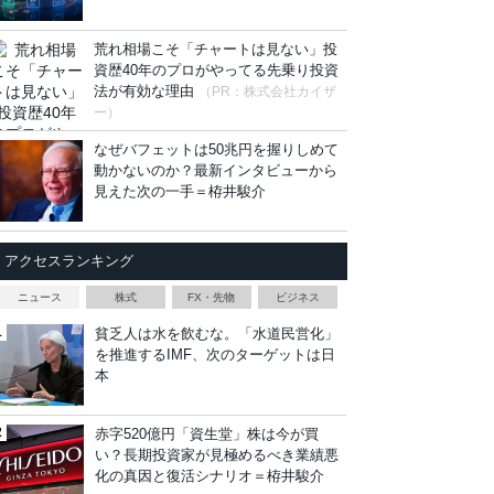
荒れ相場こそ「チャートは見ない」投
資歴40年のプロがやってる先乗り投資
法が有効な理由
（PR：株式会社カイザ
ー）
なぜバフェットは50兆円を握りしめて
動かないのか？最新インタビューから
見えた次の一手＝栫井駿介
アクセスランキング
ニュース
株式
FX・先物
ビジネス
貧乏人は水を飲むな。「水道民営化」
を推進するIMF、次のターゲットは日
本
赤字520億円「資生堂」株は今が買
い？長期投資家が見極めるべき業績悪
化の真因と復活シナリオ＝栫井駿介