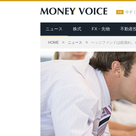
今す
PR
ニュース
株式
FX・先物
不動産
»
»
HOME
ニュース
ヘッジファンドは総崩れ。