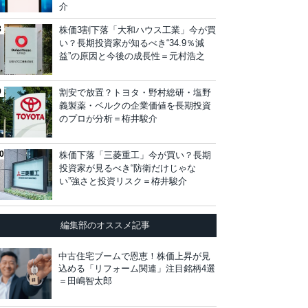
介
株価3割下落「大和ハウス工業」今が買
い？長期投資家が知るべき“34.9％減
益”の原因と今後の成長性＝元村浩之
割安で放置？トヨタ・野村総研・塩野
義製薬・ベルクの企業価値を長期投資
のプロが分析＝栫井駿介
株価下落「三菱重工」今が買い？長期
投資家が見るべき“防衛だけじゃな
い”強さと投資リスク＝栫井駿介
編集部のオススメ記事
中古住宅ブームで恩恵！株価上昇が見
込める「リフォーム関連」注目銘柄4選
＝田嶋智太郎