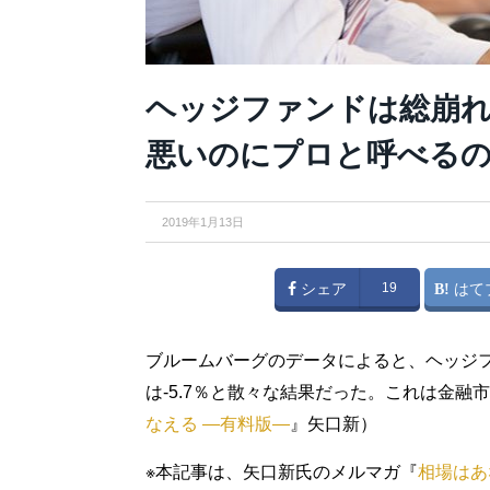
ヘッジファンドは総崩れ
悪いのにプロと呼べるの
2019年1月13日
シェア
19
はて
ブルームバーグのデータによると、ヘッジファ
は-5.7％と散々な結果だった。これは金融
なえる ―有料版―
』矢口新）
※本記事は、矢口新氏のメルマガ『
相場はあ