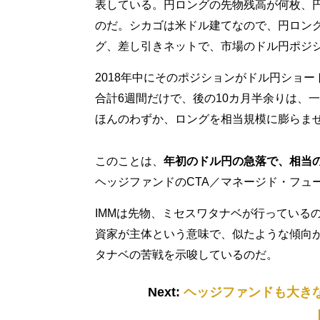
表している。円ロングの先物残高が何枚、
のだ。シカゴは米ドル建てなので、円ロン
グ、差し引きネットで、市場のドル円ポジ
2018年中にそのポジションがドル円ショー
合計6週間だけで、後の10カ月半余りは、
ほんのわずか、ロングを相当規模に膨らま
このことは、
年初のドル円の急落で、相当
ヘッジファンドのCTA／マネージド・フュ
IMMは先物、ミセスワタナベが行っている
資家が主体という意味で、似たような傾向が
タナベの苦戦を示唆しているのだ。
Next:
ヘッジファンドも大き