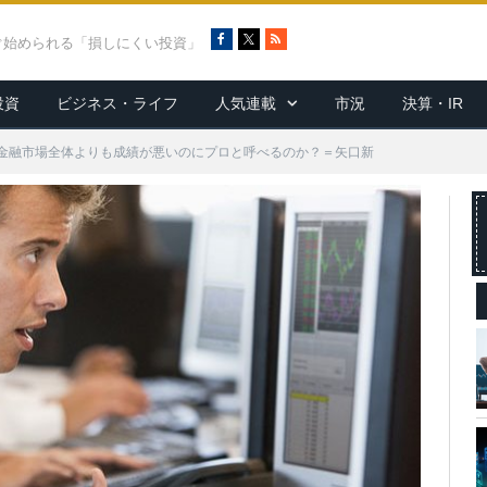
F
X
R
ぐ始められる「損しにくい投資」
a
S
c
S
投資
ビジネス・ライフ
人気連載
市況
決算・IR
e
b
o
金融市場全体よりも成績が悪いのにプロと呼べるのか？＝矢口新
o
k