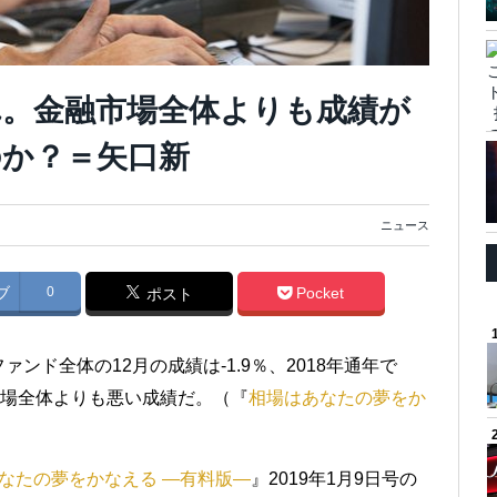
。金融市場全体よりも成績が
か？＝矢口新
ニュース
ブ
0
Pocket
ポスト
ンド全体の12月の成績は-1.9％、2018年通年で
市場全体よりも悪い成績だ。（『
相場はあなたの夢をか
なたの夢をかなえる ―有料版―
』2019年1月9日号の