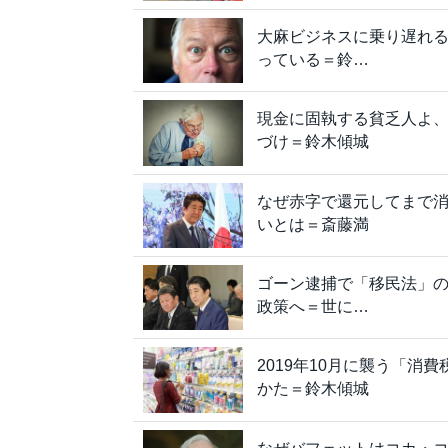
大麻ビジネスに乗り遅れ
っている＝鈴…
現金に固執する貧乏人よ
づけ＝鈴木傾城
なぜ赤字で還元してまで
いとは＝斎藤満
ゴーン逮捕で「移民法」
政策へ＝世に…
2019年10月に襲う「消
かた＝鈴木傾城