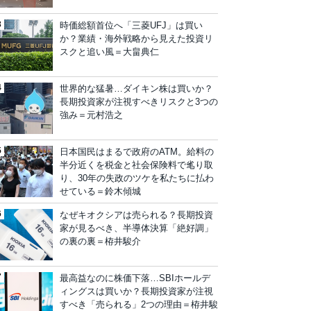
時価総額首位へ「三菱UFJ」は買い
か？業績・海外戦略から見えた投資リ
スクと追い風＝大畠典仁
世界的な猛暑…ダイキン株は買いか？
長期投資家が注視すべきリスクと3つの
強み＝元村浩之
日本国民はまるで政府のATM。給料の
半分近くを税金と社会保険料で毟り取
り、30年の失政のツケを私たちに払わ
せている＝鈴木傾城
なぜキオクシアは売られる？長期投資
家が見るべき、半導体決算「絶好調」
の裏の裏＝栫井駿介
最高益なのに株価下落…SBIホールデ
ィングスは買いか？長期投資家が注視
すべき「売られる」2つの理由＝栫井駿