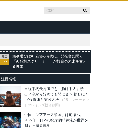
銘柄選びはAI必須の時代に。開発者に聞く
注目
「AI銘柄スクリーナー」が投資の未来を変え
PR
る理由
注目情報
日経平均最高値でも「負ける人」続
出？今から始めても間に合う“損しにく
い”投資術と実践方法
（PR：マーチャン
トブレインズ投資顧問）
中国「レアアース帝国」は崩壊へ。
2029年、日本の化学的精錬法が世界を
制す＝勝又壽良