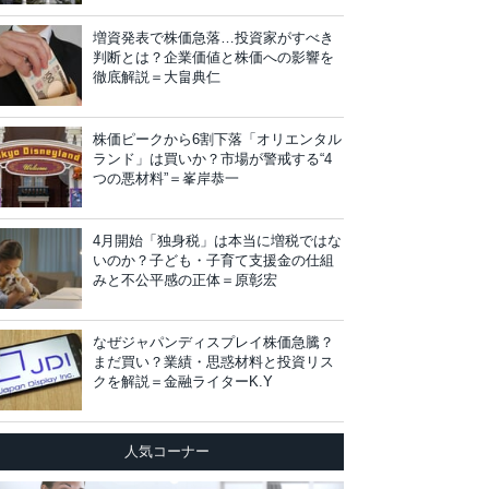
増資発表で株価急落…投資家がすべき
判断とは？企業価値と株価への影響を
徹底解説＝大畠典仁
株価ピークから6割下落「オリエンタル
ランド」は買いか？市場が警戒する“4
つの悪材料”＝峯岸恭一
4月開始「独身税」は本当に増税ではな
いのか？子ども・子育て支援金の仕組
みと不公平感の正体＝原彰宏
なぜジャパンディスプレイ株価急騰？
まだ買い？業績・思惑材料と投資リス
クを解説＝金融ライターK.Y
人気コーナー