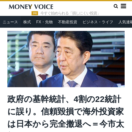
»
»
HOME
ニュース
政府の基幹統計、4割の22統計に誤り。信
頼毀損で海外投資家は日本から完全撤退へ＝今市太郎
今すぐ始められる「損しにくい投資」
PR
ニュース
株式
FX・先物
不動産投資
ビジネス・ライフ
人気連
政府の基幹統計、4割の22統計
に誤り。信頼毀損で海外投資家
は日本から完全撤退へ＝今市太