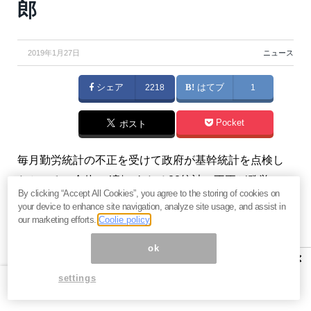
郎
2019年1月27日
ニュース
シェア
2218
はてブ
1
Pocket
ポスト
毎月勤労統計の不正を受けて政府が基幹統計を点検し
たところ、全体の4割にあたる22統計で不正が発覚。こ
By clicking “Accept All Cookies”, you agree to the storing of cookies on
れでは海外投資家が日本株と距離を置くのは当然で
your device to enhance site navigation, analyze site usage, and assist in
す。（『
今市太郎の戦略的FX投資
』今市太郎）
our marketing efforts.
Coolie policy
ok
※本記事は有料メルマガ『
今市太郎の戦略的FX投資
』
×
2019年1月25日号の抜粋です。興味を持たれた方は、
settings
ぜひこの機会に
バックナンバー含め初月分無料のお試