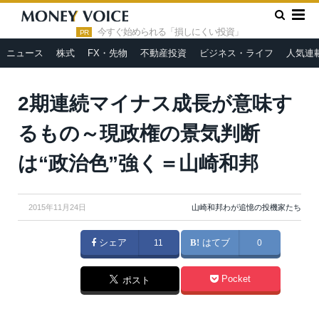
»
»
»
HOME
人気連載
山崎和邦わが追憶の投機家たち
2期連
続マイナス成長が意味するもの～現政権の景気判断は“政治色”強く＝
今すぐ始められる「損しにくい投資」
PR
山崎和邦
ニュース
株式
FX・先物
不動産投資
ビジネス・ライフ
人気連
2期連続マイナス成長が意味す
るもの～現政権の景気判断
は“政治色”強く＝山崎和邦
2015年11月24日
山崎和邦わが追憶の投機家たち
シェア
11
はてブ
0
Pocket
ポスト