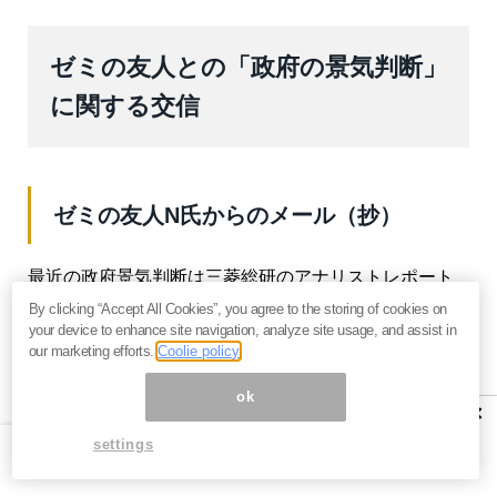
ゼミの友人との「政府の景気判断」
に関する交信
ゼミの友人N氏からのメール（抄）
最近の政府景気判断は三菱総研のアナリストレポート
で指摘されているように、「政治的」な色づけを強く
By clicking “Accept All Cookies”, you agree to the storing of cookies on
your device to enhance site navigation, analyze site usage, and assist in
感じます。昔、経企庁が独立部門であったときは、そ
our marketing efforts.
Coolie policy
れなりの客観的な判断が出されていたと思いますが、
ok
内閣府に統合されて以来、特に最近は、悪いことが言
×
えないようです。何時も「緩やかな回復」です。とう
settings
とう2年連続でマイナス成長となりそうです。