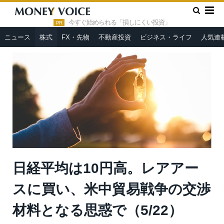
»
»
HOME
株式
日経平均は10円高。レアアースに買い、米中
貿易戦争の交渉材料となる思惑で（5/22）
今すぐ始められる「損しにくい投資」
PR
ニュース
株式
FX・先物
不動産投資
ビジネス・ライフ
人気連
日経平均は10円高。レアアー
スに買い、米中貿易戦争の交渉
材料となる思惑で（5/22）