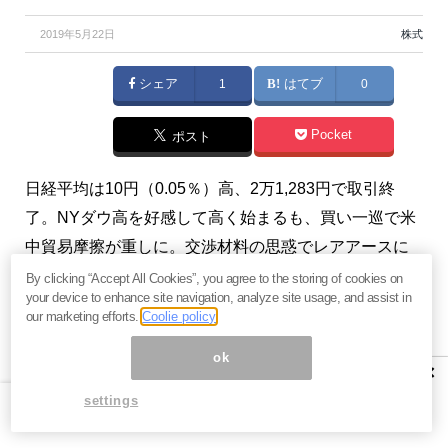
2019年5月22日
株式
シェア
1
はてブ
0
Pocket
ポスト
日経平均は10円（0.05％）高、2万1,283円で取引終
了。NYダウ高を好感して高く始まるも、買い一巡で米
中貿易摩擦が重しに。交渉材料の思惑でレアアースに
買い。（『
ハロー！株式
』）
By clicking “Accept All Cookies”, you agree to the storing of cookies on
your device to enhance site navigation, analyze site usage, and assist in
our marketing efforts.
Coolie policy
ok
土曜日のトランプ大統領の来日を
×
控えて、様子見ムード強まる
settings