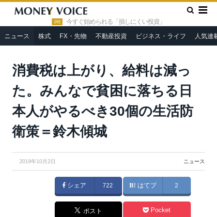
»
»
HOME
ニュース
消費税は上がり、給料は減った。みんなで
貧困に落ちる日本人がやるべき30個の生活防衛策＝鈴木傾城
今すぐ始められる「損しにくい投資」
PR
ニュース
株式
FX・先物
不動産投資
ビジネス・ライフ
人気連
消費税は上がり、給料は減っ
た。みんなで貧困に落ちる日
本人がやるべき30個の生活防
衛策＝鈴木傾城
2019年10月2日
ニュース
シェア
722
はてブ
2
Pocket
ポスト