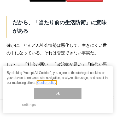
だから、「当たり前の生活防衛」に意味
がある
確かに、どんどん社会情勢は悪化して、生きにくい世
の中になっている。それは否定できない事実だ。
しかし、「社会が悪い」「政治家が悪い」「時代が悪
い」と言っても、それで救われるわけではないし、誰
By clicking “Accept All Cookies”, you agree to the storing of cookies on
your device to enhance site navigation, analyze site usage, and assist in
かが助けてくれるわけではない。
社会が悪くても、状
our marketing efforts.
Coolie policy
況が絶望的でも、私たちはその中で生きていかなけれ
ok
ばならない
。
×
settings
だから、「
当たり前の生活防衛
」に意味がある。