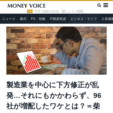
»
»
HOME
ビジネス・ライフ
製造業を中心に下方修正が乱発…
それにもかかわらず、96社が増配したワケとは？＝柴山政行
今すぐ始められる「損しにくい投資」
PR
ニュース
株式
FX・先物
不動産投資
ビジネス・ライフ
人気連
製造業を中心に下方修正が乱
発…それにもかかわらず、96
社が増配したワケとは？＝柴