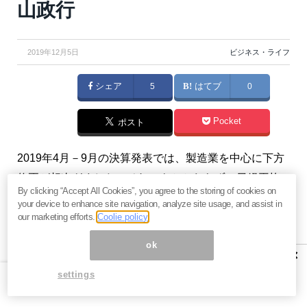
山政行
2019年12月5日
ビジネス・ライフ
シェア
5
はてブ
0
Pocket
ポスト
2019年4月－9月の決算発表では、製造業を中心に下方
修正が相次ぎました。それにもかかわらず、日経平均
By clicking “Accept All Cookies”, you agree to the storing of cookies on
株価は年初来高値圏で推移しているのはなぜでしょう
your device to enhance site navigation, analyze site usage, and assist in
か。（『
時事問題で楽しくマスター！使える会計知
our marketing efforts.
Coolie policy
識
』柴山政行）
ok
×
settings
相次ぐ下方修正にも株価は下がら