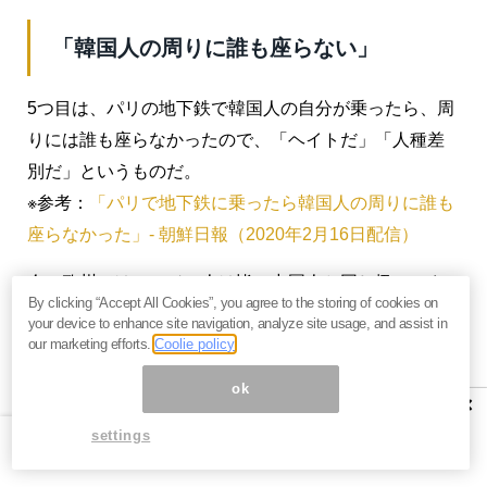
「韓国人の周りに誰も座らない」
5つ目は、パリの地下鉄で韓国人の自分が乗ったら、周
りには誰も座らなかったので、「ヘイトだ」「人種差
別だ」というものだ。
※参考：
「パリで地下鉄に乗ったら韓国人の周りに誰も
座らなかった」- 朝鮮日報（2020年2月16日配信）
今の欧州では、アジア人は皆、中国人と同じ扱いにさ
By clicking “Accept All Cookies”, you agree to the storing of cookies on
れている。だから、これが日本人でも同じだろう。平
your device to enhance site navigation, analyze site usage, and assist in
時ならまだしも、今のような状況では致し方ない。
our marketing efforts.
Coolie policy
ok
それを、避けられたことで「人種差別」と言い出すの
×
は韓国人だけである。
settings