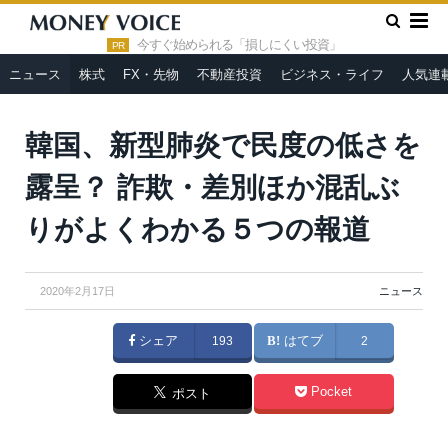
»
»
HOME
ニュース
韓国、新型肺炎で民度の低さを露呈？ 詐
欺・差別ほか混乱ぶりがよくわかる５つの報道
今すぐ始められる「損しにくい投資」
PR
ニュース
株式
FX・先物
不動産投資
ビジネス・ライフ
人気連
韓国、新型肺炎で民度の低さを
露呈？ 詐欺・差別ほか混乱ぶ
りがよくわかる５つの報道
2020年2月17日
ニュース
シェア
193
はてブ
2
Pocket
ポスト