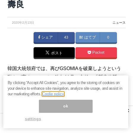
壽良
2020年2月13日
ニュース
シェア
43
はてブ
0
Pocket
ポスト
韓国大統領府では、再びGSOMIAを破棄しようという
動きが高まっている。昨年11月の突然の「暫定的延
By clicking “Accept All Cookies”, you agree to the storing of cookies on
長」は記憶に新しいが、今度は3月21日で本格的に失効
your device to enhance site navigation, analyze site usage, and assist in
させるという。（『
勝又壽良の経済時評
』勝又壽良）
our marketing efforts.
Coolie policy
ok
×
【関連】税務署員は皆やっている！「扶養控除」で税
settings
金を裏技的に安くする方法＝大村大次郎