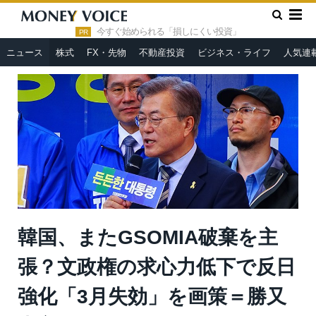
»
»
HOME
ニュース
韓国、またGSOMIA破棄を主張？文政権の
求心力低下で反日強化「3月失効」を画策＝勝又壽良
今すぐ始められる「損しにくい投資」
PR
ニュース
株式
FX・先物
不動産投資
ビジネス・ライフ
人気連
韓国、またGSOMIA破棄を主
張？文政権の求心力低下で反日
強化「3月失効」を画策＝勝又