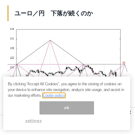
ユーロ／円 下落が続くのか
By clicking “Accept All Cookies”, you agree to the storing of cookies on
your device to enhance site navigation, analyze site usage, and assist in
our marketing efforts.
Coolie policy
ok
×
settings
＜先週の動き＞