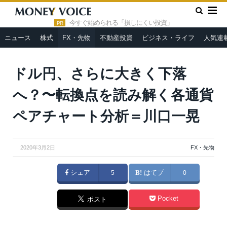
»
»
HOME
FX・先物
ドル円、さらに大きく下落へ？〜転換点
を読み解く各通貨ペアチャート分析＝川口一晃
今すぐ始められる「損しにくい投資」
PR
ニュース
株式
FX・先物
不動産投資
ビジネス・ライフ
人気連
ドル円、さらに大きく下落
へ？〜転換点を読み解く各通貨
ペアチャート分析＝川口一晃
2020年3月2日
FX・先物
シェア
5
はてブ
0
Pocket
ポスト